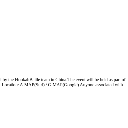
sted by the HookahBattle team in China.The event will be held as part of
.Location: A.MAP(Surl) / G.MAP(Google) Anyone associated with