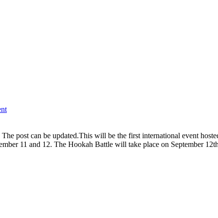
ent
t. The post can be updated.This will be the first international event ho
 11 and 12. The Hookah Battle will take place on September 12th