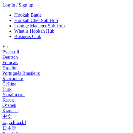
Log In / Sign up
Hookah Battle
Hookah Chef Sub Hub
Lounge Manager Sub Hub
What is Hookah Hub
Business Club
En
Русский
Deutsch
Français
Español
Português Brasileiro
Български
Čeština
Türk
Українська
Қазақ
Оʻzbek
Кыргыз
中文
اللغة العربية
日本語