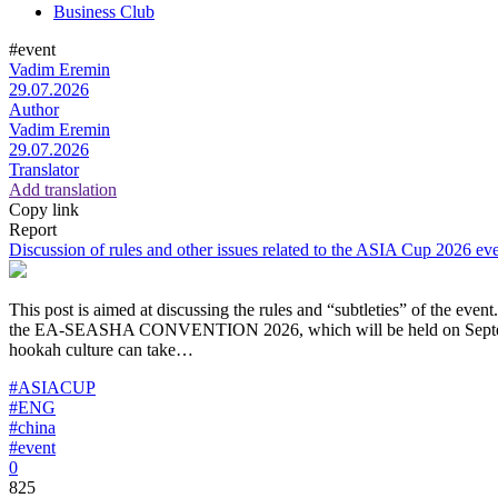
Business Club
#event
Vadim Eremin
29.07.2026
Author
Vadim Eremin
29.07.2026
Translator
Add translation
Copy link
Report
Discussion of rules and other issues related to the ASIA Cup 2026 ev
This post is aimed at discussing the rules and “subtleties” of the even
the EA-SEASHA CONVENTION 2026, which will be held on September
hookah culture can take…
#ASIACUP
#ENG
#china
#event
0
825