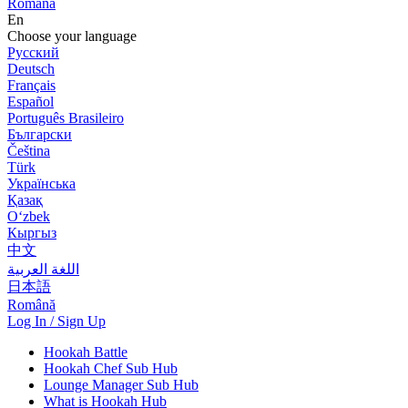
Română
En
Choose your language
Русский
Deutsch
Français
Español
Português Brasileiro
Български
Čeština
Türk
Українська
Қазақ
Оʻzbek
Кыргыз
中文
اللغة العربية
日本語
Română
Log In / Sign Up
Hookah Battle
Hookah Chef Sub Hub
Lounge Manager Sub Hub
What is Hookah Hub