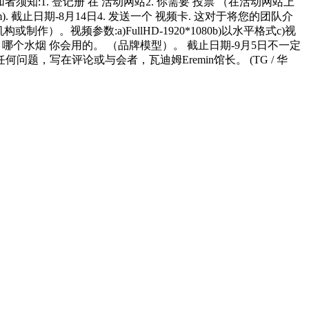
者须知:1. 登记册 在 活动网站2. 你需要 投票 （在活动网站上
ram). 截止日期-8月14日4. 发送一个 视频卡. 这对于将您的团队介
视频参数:a)FullHD-1920*1080b)以水平格式c)视
关 哪个水烟 你会用的。 （品牌模型）。 截止日期-9月5日不一定
题，写在评论或与会者，瓦迪姆Eremin馆长。 (TG / 华