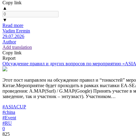
Copy link
▲
▼
Read more
Vadim Eremin
29.07.2026
Author
Add translation
Copy link
Report
Обсуждение правил и других вопросов по мероприятию «ASIA
Этот пост направлен на обсуждение правил и “тонкостей” мер
Китае.Мероприятие будет проходить в рамках выставки EA-SEA
проведения: A.MAP(Surl) / G.MAP(Google) Принять участие в 
заведение, так и участник – энтузиаст). Участником…
#ASIACUP
#china
#Event
#RU
0
825