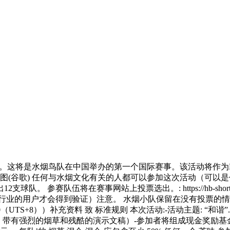
这将是水烟鸟队在中国举办的第一个国际赛事。该活动将作为EA-SE
rl) / G.地图(谷歌) 任何与水烟文化有关的人都可以参加这次活
。 参赛队伍将在赛事网站上投票选出。: https://hb-shor
行业的用户才会得到验证）注意。 水烟小队保留在没有投票的情
8:00（UTS+8））补充资料 致 标准规则 本次活动:-活动主题:
乐，带有强烈的烟草和残酷的演示文稿）-参加者将组成现金奖励基金(