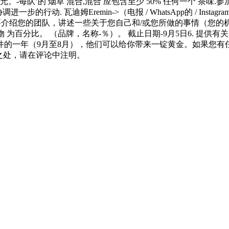
-每队’的 烟草 混合,混合 应包含至少 50% 任何一个 茶味.参加
的行动. 瓦迪姆Eremin->（电报 / WhatsApp的 / Instag
您的团队，讲述一些关于您自己和/或您所做的事情（您的机构或制作）。
物 为百分比。 （品牌，名称-％）。 截止日期-9月5日6. 提供有
件的一年（9月至8月），他们可以给你带来一锭黄金。如果您有任何问
准确之处，请在评论中注明。