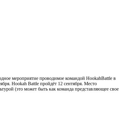
одное мероприятие проводимое командой HookahBattle в
ря. Hookah Battle пройдёт 12 сентября. Место
турой (это может быть как команда представляющее свое