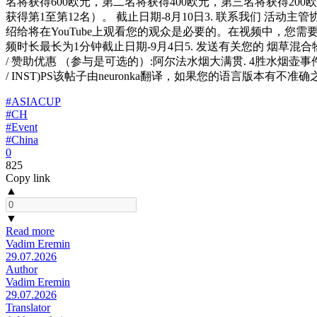
名将获得600欧元，第二名将获得400欧元，第三名将获得200欧元。
获得第1至第12名）。 截止日期-8月10日3. 联系我们 活动主管协调进一步
绍给将在YouTube上观看您的观众是必要的。在视频中，您需要介绍
频时长最长为1分钟截止日期-9月4日5. 发送有关您的 烟草混合
/ 赞助优惠 （参与是可选的）:阿尔法水烟大满贯. 4胜水烟壶事
/ INST)PS该帖子由neuronka翻译，如果您的语言版本有不
#ASIACUP
#CH
#Event
#China
0
825
Copy link
▲
▼
Read more
Vadim Eremin
29.07.2026
Author
Vadim Eremin
29.07.2026
Translator