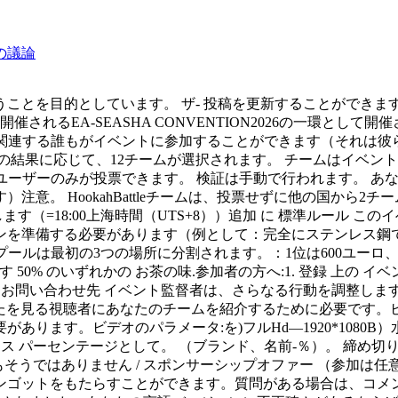
の議論
を目的としています。 ザ- 投稿を更新することができます。これ
されるEA-SEASHA CONVENTION2026の一環として
 水ギセル文化に関連する誰もがイベントに参加することができます（
票の結果に応じて、12チームが選択されます。 チームはイベ
トの登録および検証されたユーザーのみが投票できます。 検証は手動で行わ
意。 HookahBattleチームは、投票せずに他の国から2チ
します（=18:00上海時間（UTS+8））追加 に 標準ルール この
ンを準備する必要があります（例として：完全にステンレス鋼
賞金プールは最初の3つの場所に分割されます。：1位は600ユーロ、
 50% のいずれかの お茶の味.参加者の方へ:1. 登録 上の 
い合わせ先 イベント監督者は、さらなる行動を調整します。 ヴァディム-エ
Tubeであなたを見る視聴者にあなたのチームを紹介するために必要
ります。ビデオのパラメータ:を)フルHd—1920*1080B
クス パーセンテージとして。 （ブランド、名前-％）。 締め切り
もそうではありません / スポンサーシップオファー （参加は
ゴットをもたらすことができます。質問がある場合は、コメントまた