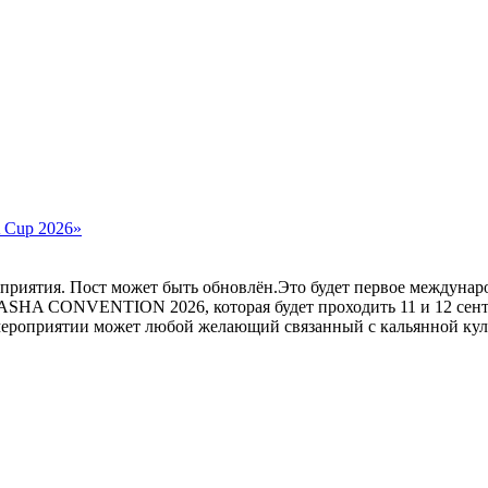
 Cup 2026»
оприятия. Пост может быть обновлён.Это будет первое междунар
SHA CONVENTION 2026, которая будет проходить 11 и 12 сентяб
мероприятии может любой желающий связанный с кальянной куль