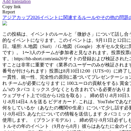
Add translation
Copy link
Report
アジアカップ2026イベントに関連するルールやその他の問題
この投稿は、イベントのルールと「微妙さ」について話し合うこと
的なイベントになります。このイベントは、9月11日と12日に開催
日。場所: A.地図（Surl） / G.地図（Google）
です）。 1〜3人のチームが参加者と見なされます。投票投
す。: https://hb-short.com/asia26サイ
すことは非常に重要です（業界のユーザーのみが検証されます）注
番号が付けられます）投票は8月10日12:00（UTS+0）に終了
一貫性、統一性、完全性の原則に基づいてプレゼンテーショ
れ チームが必要になります に 100ユーロの貢献をする). 
ム’sの タバコ ミックス 少なくとも含まれている必要があります
ウェブサイト上で1位から12位を取る）。 締め切り-8月10日3. お問
り-8月14日4. Aを送る ビデオカード. これは、You
何をしているか（あなたの機関や生産）について少し話す必要があ
り-9月4日5. あなたについての情報を送信します タバコミッ
使用します。 （ブランドモデル）。 締め切り-9月5日必ずし
トルその年のイベント（9月から8月）彼らはあなたに金のイン