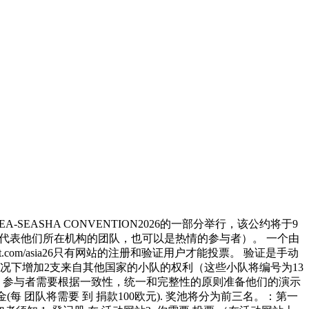
ASHA CONVENTION2026的一部分举行，该公约将于9
动（可以是代表他们所在机构的团队，也可以是热情的参与者）。 一个由
t.com/asia26只有网站的注册和验证用户才能投票。 验证是手动
况下增加2支来自其他国家的小队的权利（这些小队将编号为13
 “和谐”. 参与者需要根据一致性，统一和完整性的原则准备他们的演示
每 团队将需要 到 捐款100欧元). 奖池将分为前三名。：第一