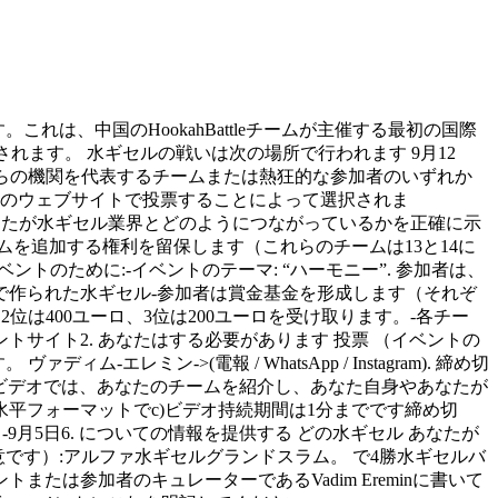
は、中国のHookahBattleチームが主催する最初の国際
開催されます。 水ギセルの戦いは次の場所で行われます 9月12
それは彼らの機関を代表するチームまたは熱狂的な参加者のいずれか
ントのウェブサイトで投票することによって選択されま
れます。 あなたが水ギセル業界とどのようにつながっているかを正確に示
ームを追加する権利を留保します（これらのチームは13と14に
イベントのために:-イベントのテーマ: “ハーモニー”. 参加者は、
で作られた水ギセル-参加者は賞金基金を形成します（それぞ
2位は400ユーロ、3位は200ユーロを受け取ります。-各チー
イベントサイト2. あなたはする必要があります 投票 （イベントの
レミン->(電報 / WhatsApp / Instagram). 締め切
です。ビデオでは、あなたのチームを紹介し、あなた自身やあなたが
）水平フォーマットでc)ビデオ持続期間は1分までです締め切
-9月5日6. についての情報を提供する どの水ギセル あなたが
任意です）:アルファ水ギセルグランドスラム。 で4勝水ギセルバ
は参加者のキュレーターであるVadim Ereminに書いて