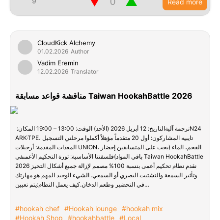
▼
▲
9
Read more
CloudKick Alchemy
01.02.2026
Author
Vadim Eremin
12.02.2026
Translator
مناقشة قواعد مسابقة Taiwan HookahBattle 2026
ترجمة آليةالتاريخ: 12 أبريل 2026 (الأحد) الوقت: 13:00 – 19:00 المكان: ‏N24
ARK·TPE، تايبيه المشاركون: أول 20 متقدماً مؤهلاً أكملوا مرحلتي التسجيل
المعدات المقدمة: أرجيلات UNION، الفحم، الماء (يجب على المتسابقين إحضار
باقي المواد)فلسفتنا الأساسية: ثورة التحكيم الأعمىفي Taiwan HookahBattle
2026 نقدم نظام تحكيم أعمى بنسبة 100% مصمم لإزالة جميع أشكال التحيز
وتأثير السمعة والتشتيت البصري أو السمعي. الشيء الوحيد المهم هو مهارتك
في التحضير وطعم الدخان.كيف يعمل النظام:يتم تعيين…
#hookah chef
#Hookah lounge
#hookah mix
#Hookah Shop
#hookahbattle
#Local