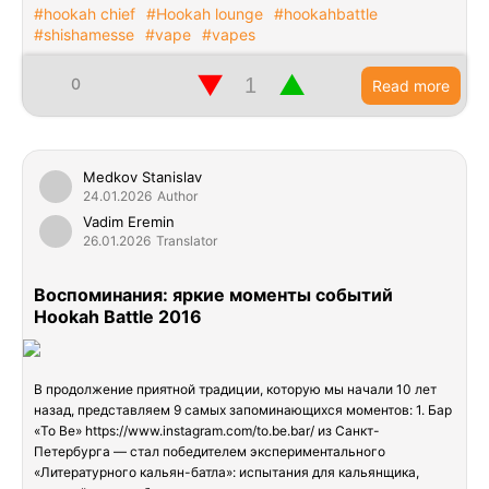
#hookah chief
#Hookah lounge
#hookahbattle
#shishamesse
#vape
#vapes
▼
▲
0
Read more
Medkov Stanislav
24.01.2026
Author
Vadim Eremin
26.01.2026
Translator
Воспоминания: яркие моменты событий
Hookah Battle 2016
В продолжение приятной традиции, которую мы начали 10 лет
назад, представляем 9 самых запоминающихся моментов: 1. Бар
«To Be» https://www.instagram.com/to.be.bar/ из Санкт-
Петербурга — стал победителем экспериментального
«Литературного кальян-батла»: испытания для кальянщика,