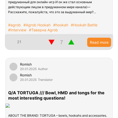
придуманный для онлайн-игр И он же стал основным
действующим лицом в придуманном мире канала)—
Расскажите, пожалуйста, что это за выдуманный мир?…
#agrob
#Agrob Hookah
#hookah
#Hookah Battle
#Interview
#Таверна Agrob
▼
▲
21
Read more
Romish
20.01.2025
Author
Romish
20.01.2025
Translator
Q/A TORTUGA /// Bowl, HMD and tongs for the
most interesting questions!
ABOUT THE BRAND: TORTUGA – bowls, hookahs and accessories.