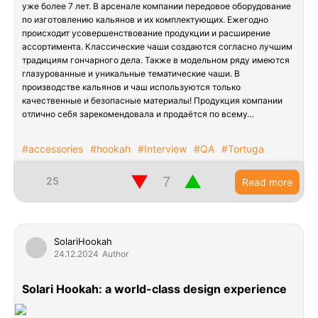
уже более 7 лет. В арсенале компании передовое оборудование
по изготовлению кальянов и их комплектующих. Ежегодно
происходит усовершенствование продукции и расширение
ассортимента. Классические чаши создаются согласно лучшим
традициям гончарного дела. Также в модельном ряду имеются
глазурованные и уникальные тематические чаши. В
производстве кальянов и чаш используются только
качественные и безопасные материалы! Продукция компании
отлично себя зарекомендовала и продаётся по всему…
#accessories
#hookah
#Interview
#QA
#Tortuga
▼
▲
25
Read more
SolariHookah
24.12.2024
Author
Solari Hookah: a world-class design experience