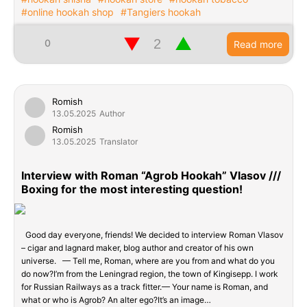
#online hookah shop
#Tangiers hookah
▼
▲
0
Read more
Romish
13.05.2025
Author
Romish
13.05.2025
Translator
Interview with Roman “Agrob Hookah” Vlasov ///
Boxing for the most interesting question!
Good day everyone, friends! We decided to interview Roman Vlasov
– cigar and lagnard maker, blog author and creator of his own
universe. — Tell me, Roman, where are you from and what do you
do now?I’m from the Leningrad region, the town of Kingisepp. I work
for Russian Railways as a track fitter.— Your name is Roman, and
what or who is Agrob? An alter ego?It’s an image…