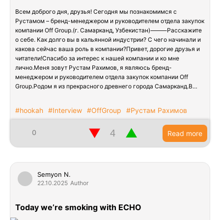
Всем доброго дня, друзья! Сегодня мы познакомимся с
Рустамом – бренд-менеджером и руководителем отдела закупок
компании Off Group.(г. Самарканд, Узбекистан)⸻Расскажите
о себе. Как долго вы в кальянной индустрии? С чего начинали и
какова сейчас ваша роль в компании?Привет, дорогие друзья и
читатели!Спасибо за интерес к нашей компании и ко мне
лично.Меня зовут Рустам Рахимов, я являюсь бренд-
менеджером и руководителем отдела закупок компании Off
Group.Родом я из прекрасного древнего города Самарканд.В…
#hookah
#Interview
#OffGroup
#Рустам Рахимов
▼
▲
0
Read more
Semyon N.
22.10.2025
Author
Today we’re smoking with ECHO