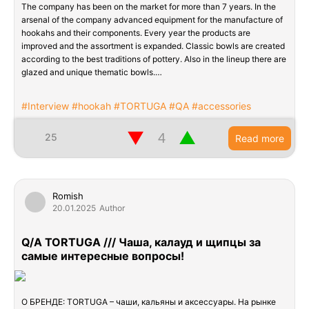
The company has been on the market for more than 7 years. In the
arsenal of the company advanced equipment for the manufacture of
hookahs and their components. Every year the products are
improved and the assortment is expanded. Classic bowls are created
according to the best traditions of pottery. Also in the lineup there are
glazed and unique thematic bowls.…
#Interview #hookah #TORTUGA #QA #accessories
▼
▲
25
Read more
Romish
20.01.2025
Author
Q/A TORTUGA /// Чаша, калауд и щипцы за
самые интересные вопросы!
О БРЕНДЕ: TORTUGA – чаши, кальяны и аксессуары. На рынке