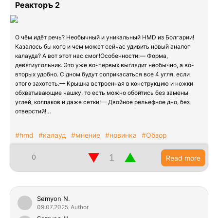
Реакторъ 2
О чём идёт речь? Необычный и уникальный HMD из Болгарии!
Казалось бы кого и чем может сейчас удивить новый аналог
калауда? А вот этот нас смог!Особенности:— Форма,
девятиугольник. Это уже во-первых выглядит необычно, а во-
вторых удобно. С дном будут соприкасаться все 4 угля, если
этого захотеть.— Крышка встроенная в конструкцию и ножки
обхватывающие чашку, то есть можно обойтись без замены
углей, колпаков и даже сетки!— Двойное рельефное дно, без
отверстий!…
#hmd
#калауд
#мнение
#новинка
#Обзор
▼
▲
0
Read more
Semyon N.
09.07.2025
Author