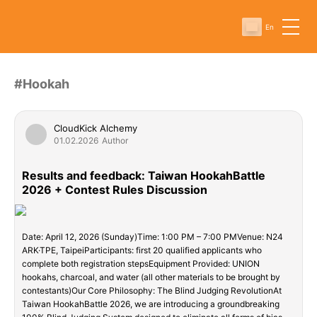
En
#Hookah
CloudKick Alchemy
01.02.2026
Author
Results and feedback: Taiwan HookahBattle
2026 + Contest Rules Discussion
Date: April 12, 2026 (Sunday)Time: 1:00 PM – 7:00 PMVenue: N24
ARK·TPE, TaipeiParticipants: first 20 qualified applicants who
complete both registration stepsEquipment Provided: UNION
hookahs, charcoal, and water (all other materials to be brought by
contestants)Our Core Philosophy: The Blind Judging RevolutionAt
Taiwan HookahBattle 2026, we are introducing a groundbreaking