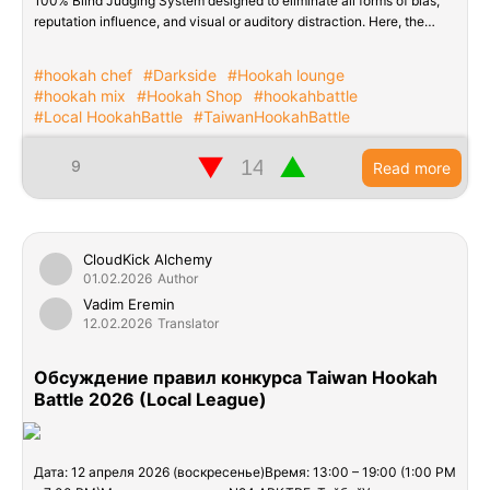
100% Blind Judging System designed to eliminate all forms of bias,
reputation influence, and visual or auditory distraction. Here, the…
#hookah chef
#Darkside
#Hookah lounge
#hookah mix
#Hookah Shop
#hookahbattle
#Local HookahBattle
#TaiwanHookahBattle
▼
▲
9
Read more
CloudKick Alchemy
01.02.2026
Author
Vadim Eremin
12.02.2026
Translator
Обсуждение правил конкурса Taiwan Hookah
Battle 2026 (Local League)
Дата: 12 апреля 2026 (воскресенье)Время: 13:00 – 19:00 (1:00 PM