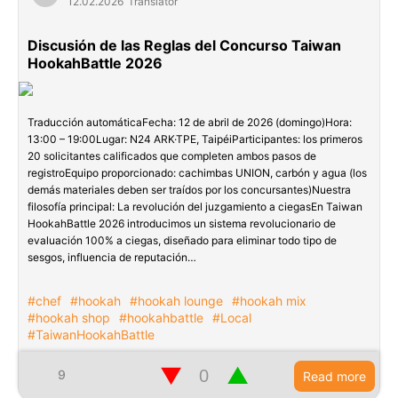
12.02.2026
Translator
Discusión de las Reglas del Concurso Taiwan
HookahBattle 2026
Traducción automáticaFecha: 12 de abril de 2026 (domingo)Hora:
13:00 – 19:00Lugar: N24 ARK·TPE, TaipéiParticipantes: los primeros
20 solicitantes calificados que completen ambos pasos de
registroEquipo proporcionado: cachimbas UNION, carbón y agua (los
demás materiales deben ser traídos por los concursantes)Nuestra
filosofía principal: La revolución del juzgamiento a ciegasEn Taiwan
HookahBattle 2026 introducimos un sistema revolucionario de
evaluación 100% a ciegas, diseñado para eliminar todo tipo de
sesgos, influencia de reputación…
#chef
#hookah
#hookah lounge
#hookah mix
#hookah shop
#hookahbattle
#Local
#TaiwanHookahBattle
▼
▲
9
Read more