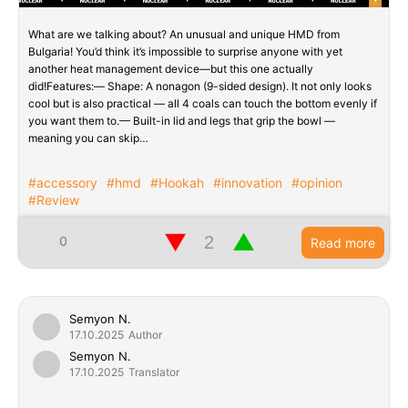
What are we talking about? An unusual and unique HMD from
Bulgaria! You’d think it’s impossible to surprise anyone with yet
another heat management device—but this one actually
did!Features:— Shape: A nonagon (9-sided design). It not only looks
cool but is also practical — all 4 coals can touch the bottom evenly if
you want them to.— Built-in lid and legs that grip the bowl —
meaning you can skip…
#accessory
#hmd
#Hookah
#innovation
#opinion
#Review
▼
▲
0
Read more
Semyon N.
17.10.2025
Author
Semyon N.
17.10.2025
Translator