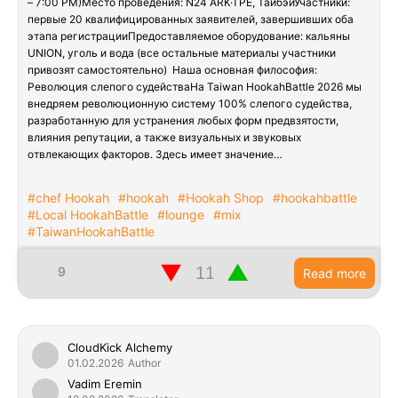
– 7:00 PM)Место проведения: N24 ARK·TPE, ТайбэйУчастники:
первые 20 квалифицированных заявителей, завершивших оба
этапа регистрацииПредоставляемое оборудование: кальяны
UNION, уголь и вода (все остальные материалы участники
привозят самостоятельно) Наша основная философия:
Революция слепого судействаНа Taiwan HookahBattle 2026 мы
внедряем революционную систему 100% слепого судейства,
разработанную для устранения любых форм предвзятости,
влияния репутации, а также визуальных и звуковых
отвлекающих факторов. Здесь имеет значение…
#chef Hookah
#hookah
#Hookah Shop
#hookahbattle
#Local HookahBattle
#lounge
#mix
#TaiwanHookahBattle
▼
▲
9
Read more
CloudKick Alchemy
01.02.2026
Author
Vadim Eremin