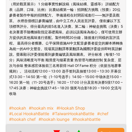
（用於觀眾展示） 1 分鐘事實性解說稿（風味結構、靈感等） 詳細配方
表（品牌、口味、比例） 比賽結構第一輪：招牌配方挑戰（預賽）20位
參賽者製作申報的招牌配方。 準備過程在封閉區域進行——無評委及觀
眾。 水煙壺僅標註參賽編號，由中立工作人員送至評委。 僅依據以下五
項標準評分。得分最高的前5名進入決賽。第二輪：神秘盒挑戰（決賽）5
名決賽選手隨機抽取指定基礎風味。必須以該風味為核心，僅可使用主辦
方提供的其他風味進行搭配。製作時間20分鐘，隨後進行同樣的盲評流
程。 最高得分者獲勝。公平保障措施AI中文配音參賽者提交的腳本將轉換
為統一的AI中文聲音。現場英語翻譯專業翻譯為國際評委提供即時英語解
說。螢幕顯示評委僅能看到參賽編號及風味圖表。 评分标准（每项1-10
分）风味清晰度与平衡 顺滑度与烟雾质量 热管理与燃烧控制 复杂度、层
次与余味 整体感官体验前三名将获得 Hall Of Fame 积分（依据当地赛事
规则）。 活动流程12:00 – 13:00 选手签到及抽签13:00 – 13:30 开幕仪
式13:30 – 14:50 第一轮（1-10号选手）14:50 – 15:00 中场休息15:00 –
16:20 第一轮（11-20号选手）16:20 – 17:00 计分及宣布决赛5强17:00 –
17:45 决赛：神秘盒挑战17:45 – 18:20 颁奖与合影18:20 – 19:00 交流与
收场
#hookah
#hookah mix
#Hookah Shop
#Local HookahBattle
#TaiwanHookahBattle
#chef
#hookah chef
#hookah lounge
#hookahbattle