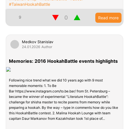
#TaiwanHookahBattle
▼
▲
9
Read more
Medkov Stanislav
24.01.2026
Author
Memories: 2016 HookahBattle events highlights
Following nice trend what we did 10 years ago with 9 most
memorable moments: 1. To Be
Bar https://www.instagram.com/to.be.bar/ from St. Petersburg –
became the winner of experimental “Literature HookahBattle”:
challenge for shisha master to recite poems from memory while
preparing a hookah. By the way – type in comments how do you like
this HookahBattle contest. 2. Malina Hookah Lounge with team
capitan Daur Markanov from Kazakhstan took 1st place of…