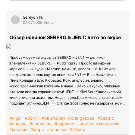
Semyon N.
09.07.2025
Author
Обзор новинок SEBERO & JENT: лето во вкусе
Пробуем свежие вкусы от SEBERO и JENT — делимся
впечатлениями:SEBERO — PuddingВау! Просто шикарный
карамельный пудинг.Мягкий, нежный, десертный. Кайф для
сладкоежек, очень крутая новинка!JENT — Blue HawaiiМикс
Пина Колады и Блю Кюрасао. Ром, апельсин, ананас,
кокос.Тропический коктейль в чаше. Легко и вкусно, пляжные
отсылки всегда хороши летом! JENT — Kiwi SourКлассический
киви с кислым акцентом. Не для соло.Для миксов с характером
подойдёт отлично.JENT — Orange SodaТочно не газировка, но и…
#cigar
#JENT
#bluehawaii
#orangesoda
#Sebero
#ананас
#апельсин
#карамель
#киви
#маракуйя
#мнение
#морс
#новинки
#Обзор