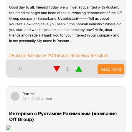
Good day to all, friends! Today we will get acquainted with Rustam,
the brand manager and head of the purchasing department of the Off
Group company.(Samarkand, Uzbekistan)⸻Tell us about
yourself. How long have you been in the hookah industry? Where did
you start and what is your role in the company now?Hello, dear
friends and readers!Thank you for your interest in our company and
in me personally.My name is Rustam…
#Rustam Rakhimov #OffGroup #Interview #Hookah
▼
▲
0
Read more
Romish
07.11.2025
Author
Интервью с Рустамом Рахимовым (компания
Off Group)