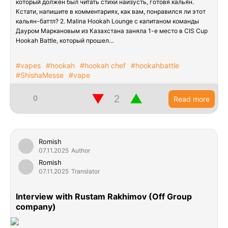
который должен был читать стихи наизусть, готовя кальян.
Кстати, напишите в комментариях, как вам, понравился ли этот
кальян-баттл? 2. Malina Hookah Lounge с капитаном команды
Дауром Маркановым из Казахстана заняла 1-е место в CIS Cup
Hookah Battle, который прошел…
#vapes
#hookah
#hookah chef
#hookahbattle
#ShishaMesse
#vape
▼
▲
0
Read more
Romish
07.11.2025
Author
Romish
07.11.2025
Translator
Interview with Rustam Rakhimov (Off Group
company)