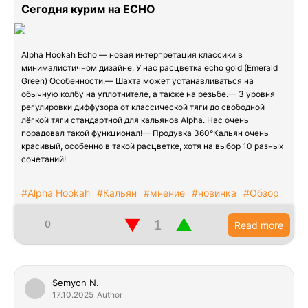
Сегодня курим на ECHO
Alpha Hookah Echo — новая интерпретация классики в
минималистичном дизайне. У нас расцветка echo gold (Emerald
Green) Особенности:— Шахта может устанавливаться на
обычную колбу на уплотнителе, а также на резьбе.— 3 уровня
регулировки диффузора от классической тяги до свободной
лёгкой тяги стандартной для кальянов Alpha. Нас очень
порадовал такой функционал!— Продувка 360°Кальян очень
красивый, особенно в такой расцветке, хотя на выбор 10 разных
сочетаний!
#Alpha Hookah
#Кальян
#мнение
#новинка
#Обзор
▼
▲
0
Read more
Semyon N.
17.10.2025
Author