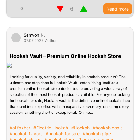
▼
▲
0
Read more
Semyon N.
07.07.2025
Author
Hookah Vault – Premium Online Hookah Store
Looking for quality, variety, and reliability in hookah products? The
ultimate one stop shop is Hookah Vault– establishing itself as a
premium online hookah store dedicated to providing a wide array of
selection of the finest hookah products available. For anyone looking
for hookah for sale, Hookah Vault is the definitive online hookah shop
that combines expertise with an expansive inventory, ensuring every
session is nothing short of exceptional. Online…
#al fakher
#Electric Hookah
#Hookah
#hookah coals
#hookah flavors
#hookah for sale
#hookah pipe
#hookah shisha
#hookah store
#hookah tobacco