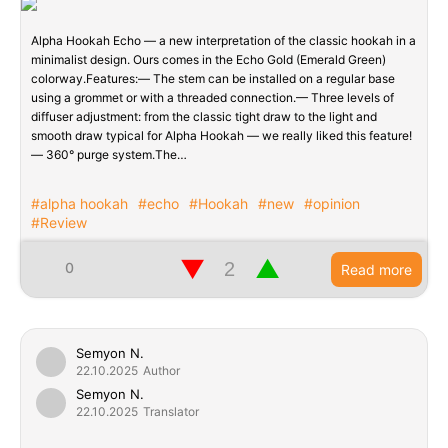
Alpha Hookah Echo — a new interpretation of the classic hookah in a
minimalist design. Ours comes in the Echo Gold (Emerald Green)
colorway.Features:— The stem can be installed on a regular base
using a grommet or with a threaded connection.— Three levels of
diffuser adjustment: from the classic tight draw to the light and
smooth draw typical for Alpha Hookah — we really liked this feature!
— 360° purge system.The…
#alpha hookah
#echo
#Hookah
#new
#opinion
#Review
▼
▲
0
Read more
Semyon N.
22.10.2025
Author
Semyon N.
22.10.2025
Translator