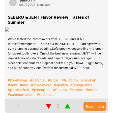
Semyon N.
09.07.2025
Translator
SEBERO & JENT Flavor Review: Tastes of
Summer
We’ve tested the latest flavors from SEBERO and JENT
(https://t.me/sebero) — here’s our take:SEBERO — PuddingWow! A
truly stunning caramel pudding.Soft, creamy, dessert-like — a dream
for sweet tooth lovers. One of the best new releases! JENT — Blue
HawaiiA mix of Piña Colada and Blue Curaçao: rum, orange,
pineapple, coconut.It’s a tropical cocktail in your bowl — light, tasty,
and full of beachy vibes. Perfect for summer!JENT — Kiwi…
#bluehawaii
#caramel
#Cigar
#fruitdrink
#Hookah
#Jent
#kiwi
#newflavors
#opinion
#orangesoda
#passionfruit
#pineapple
#Review
#sebero
#shisha
#summerflavors
#tastetest
▼
▲
0
Read more