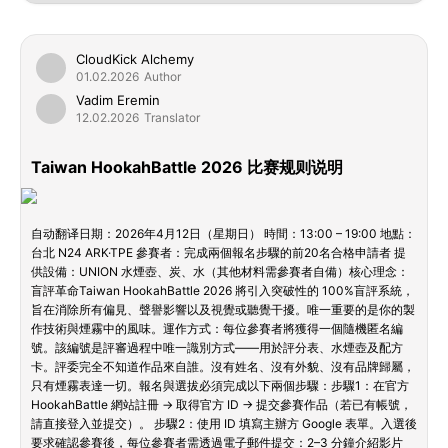
CloudKick Alchemy
01.02.2026
Author
Vadim Eremin
12.02.2026
Translator
Taiwan HookahBattle 2026 比赛规则说明
自动翻译日期：2026年4月12日（星期日） 時間：13:00 – 19:00 地點：
台北 N24 ARK·TPE 參賽者：完成兩個報名步驟的前20名合格申請者 提
供設備：UNION 水煙壺、炭、水（其他材料需參賽者自備）核心理念：
盲評革命Taiwan HookahBattle 2026 將引入突破性的 100%盲評系統，
旨在消除所有偏見、聲譽影響以及視覺或聽覺干擾。唯一重要的是你的製
作技術與煙霧中的風味。運作方式：每位參賽者將獲得一個隨機匿名編
號。該編號是評審過程中唯一識別方式——用於評分表、水煙壺及配方
卡。評委完全不知道作品來自誰。沒有姓名、沒有外貌、沒有品牌歸屬，
只有煙霧表達一切。報名與選拔必須完成以下兩個步驟：步驟1：在官方
HookahBattle 網站註冊 → 取得官方 ID → 提交參賽作品（若已有帳號，
請直接登入並提交）。 步驟2：使用 ID 填寫主辦方 Google 表單。入選後
要求確認參賽後，每位參賽者需透過電子郵件提交：2–3 分鐘介紹影片