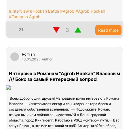
#Interview #Hookah Battle #Agrob #Agrob Hookah
#Таверна Agrob
▼
▲
21
Read more
Romish
13.05.2025
Author
Интервью с Романом "Agrob Hookah" Власовым
/// Бокс за самый интересный вопрос!
Всем доброго дня, друзья! Мы решили взять интервью у Романа
Власова — изготовителя сигар и ланьярдов, автора блога и
создателя собственной вселенной. — Подскажите, Роман,
откуда вы и чем сейчас занимаетесь?Я с Ленинградской
области, город Кингисепп. Работаю в РЖД монтёром пути.— Вас
зовут Роман, а что или кто такой Агроб? Альтер-эго?Это образ,