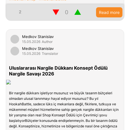
▼
▲
2
Read more
Medkov Stanislav
15.05.2026
Author
Medkov Stanislav
15.05.2026
Translator
Uluslararası Nargile Dükkanı Konsept Ödülü
Nargile Savaşı 2026
Bir nargile dükkanı işletiyor musunuz ve büyük tasarım bütçeleri
olmadan ulusal tanınmayı hayal ediyor musunuz? Bu yıl
HookahBattle, sadece lüks iç mekanlara değil, fikirlere, tutkuya ve
mükemmel müşteri hizmetlerine sahip gerçek nargile dükkanları için
bir yarışma olan real Shop Konsept Ödülü için Çevrimiçi şovu
başlatıyorBütçeler konusunda endişelenmeyin. Bu bir tasarım ödülü
değil. Konseptinize, hizmetinize ve bölgenizde nasıl öne çıktığınıza