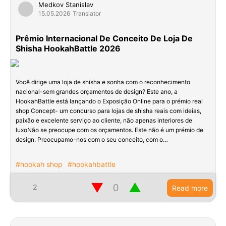
Medkov Stanislav
15.05.2026
Translator
Prêmio Internacional De Conceito De Loja De
Shisha HookahBattle 2026
Você dirige uma loja de shisha e sonha com o reconhecimento
nacional-sem grandes orçamentos de design? Este ano, a
HookahBattle está lançando o Exposição Online para o prémio real
shop Concept- um concurso para lojas de shisha reais com ideias,
paixão e excelente serviço ao cliente, não apenas interiores de
luxoNão se preocupe com os orçamentos. Este não é um prémio de
design. Preocupamo-nos com o seu conceito, com o…
#hookah shop
#hookahbattle
▼
▲
2
Read more