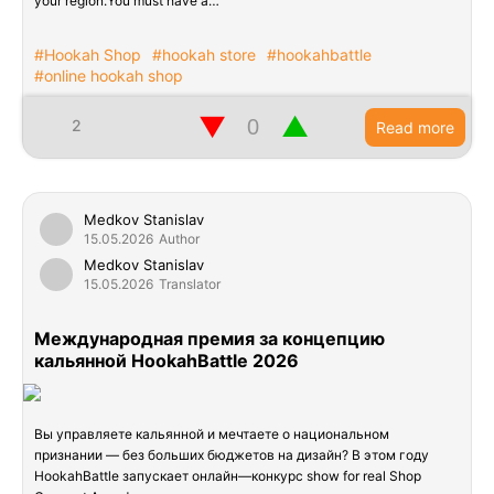
your region.You must have a…
#Hookah Shop
#hookah store
#hookahbattle
#online hookah shop
▼
▲
2
Read more
Medkov Stanislav
15.05.2026
Author
Medkov Stanislav
15.05.2026
Translator
Международная премия за концепцию
кальянной HookahBattle 2026
Вы управляете кальянной и мечтаете о национальном
признании — без больших бюджетов на дизайн? В этом году
HookahBattle запускает онлайн—конкурс show for real Shop