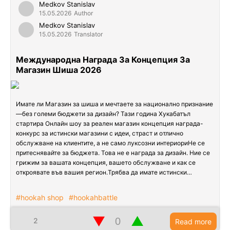
Medkov Stanislav
15.05.2026
Author
Medkov Stanislav
15.05.2026
Translator
Международна Награда За Концепция За
Магазин Шиша 2026
Имате ли Магазин за шиша и мечтаете за национално признание
—без големи бюджети за дизайн? Тази година Хукабатъл
стартира Онлайн шоу за реален магазин концепция награда-
конкурс за истински магазини с идеи, страст и отлично
обслужване на клиентите, а не само луксозни интериориНе се
притеснявайте за бюджета. Това не е награда за дизайн. Ние се
грижим за вашата концепция, вашето обслужване и как се
откроявате във вашия регион.Трябва да имате истински…
#hookah shop
#hookahbattle
▼
▲
2
Read more