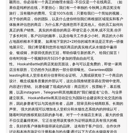
颖而出。你必须有一个真正的物理水烟店-不仅仅是一个在线商店。 （如
果你是纯粹的在线，不要担心：我们有一个单独的 今秋网上商店奖没有
旅行，没有额外的费用。 它是100%在线：只要给我们一个简短的视频，
关于你的商店，你的团队，以及什么使你特别我们将根据区域现实和客户
体验来评估您的商店：为什么客户选择您而不是其他人。你的员工如何向
真正的客户销售。 真实的外观你的商店-即使它是小,简单,或不完美.你开
了多长时间，客户访问的频率，以及你每天工作多少小时。商店的大小和
占地面积根本不重要。 如果地下室的2×2对你的城市来说是正常的—骄傲
地展示它。 我们希望看到您所在地区商店的真实格式从水烟壶中赢得
金、银或铜，并获得优质的王冠，帮助你吸引新的客户。 给我们留言！
你有时间做一个视频到6月5日5个参加的理由自由可见
性。 HookahBattle的商店奖励页面说，参与可以是免费的，即使一家商
店没有获胜，它仍然作为比赛的一部分获得曝光。 Garanteed国际
leasting和名人堂排名积分信誉和社会证明。 入围或获奖给了一个商店的
设计、概念或服务质量的外部认可，这比自我推销更容易在营销中使用。
内容进行营销。 比赛创建了现成的内容：商店照片，投票帖子，幕后视
频，以及instagram，Telegram和其他频道的”我们被提名”公告。与业界
建立联系。 HookahBattle将其活动定位为国际社会建设和文化交流的场
所，因此参赛者可以与其他所有者，品牌，陪审员和分销商联系。长期的
声誉。 强大的表现可以增加名人堂积分和水烟生态系统内的持续认可，
随着时间的推移奖励活跃的参与者。对于一个水烟店主来说，最大的价值
不仅仅是赢得奖杯。 它正在使用该奖项作为证明该商店具有强大的概
念，良好的客户体验和值得谈论的品牌。 这有助于客户信任、合作伙伴
讨论和本地市场定位注册和参与的步骤:通过以下方式向水烟袋发送信