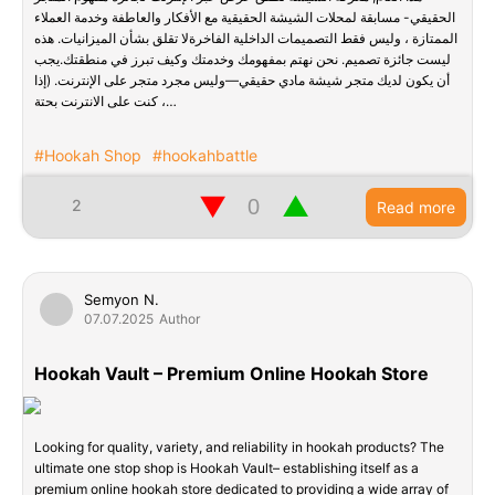
الحقيقي- مسابقة لمحلات الشيشة الحقيقية مع الأفكار والعاطفة وخدمة العملاء
الممتازة ، وليس فقط التصميمات الداخلية الفاخرةلا تقلق بشأن الميزانيات. هذه
ليست جائزة تصميم. نحن نهتم بمفهومك وخدمتك وكيف تبرز في منطقتك.يجب
أن يكون لديك متجر شيشة مادي حقيقي—وليس مجرد متجر على الإنترنت. (إذا
كنت على الانترنت بحتة ،…
#Hookah Shop
#hookahbattle
▼
▲
2
Read more
Semyon N.
07.07.2025
Author
Hookah Vault – Premium Online Hookah Store
Looking for quality, variety, and reliability in hookah products? The
ultimate one stop shop is Hookah Vault– establishing itself as a
premium online hookah store dedicated to providing a wide array of