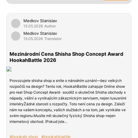
Medkov Stanislav
15.05.2026
Author
Medkov Stanislav
15.05.2026
Translator
Mezinárodní Cena Shisha Shop Concept Award
HookahBattle 2026
Provozujete shisha shop a sníte o národním uznání—bez velkých
rozpočtů na design? Tento rok, HookahBattle zahajuje Online show
pro real Shop Concept Award- soutěž o skutečné Shisha obchody s
nápady, vášní a vynikajícím zákaznickým servisem, nejen luxusními
interiéryŽádné starosti s rozpočty. Toto není cena za design. Záleží
nám na vašem konceptu, vašich službách a na tom, jak vynikáte ve
svém regionu.Musíte mít skutečný fyzický Shisha shop-nejen
internetový obchod. (Pokud jste…
#hookah shop
#hookahbattle