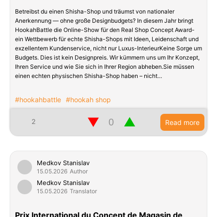
Betreibst du einen Shisha-Shop und träumst von nationaler
Anerkennung — ohne große Designbudgets? In diesem Jahr bringt
HookahBattle die Online-Show für den Real Shop Concept Award-
ein Wettbewerb für echte Shisha-Shops mit Ideen, Leidenschaft und
exzellentem Kundenservice, nicht nur Luxus-InterieurKeine Sorge um
Budgets. Dies ist kein Designpreis. Wir kümmern uns um Ihr Konzept,
Ihren Service und wie Sie sich in Ihrer Region abheben.Sie müssen
einen echten physischen Shisha-Shop haben – nicht…
#hookahbattle
#hookah shop
▼
▲
2
Read more
Medkov Stanislav
15.05.2026
Author
Medkov Stanislav
15.05.2026
Translator
Prix International du Concept de Magasin de