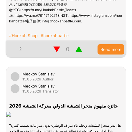
息：”我想成为水烟袋店概念奖的参赛
者”:TG: https://t.me/HookahBattle_Teams
华: https://wa.me/79117192718INST: https://www.instagram.com/hoo
kahbattle/电子邮件: info@hookahbattle.com.
#Hookah Shop
#hookahbattle
▼
▲
2
Read more
Medkov Stanislav
15.05.2026
Author
Medkov Stanislav
15.05.2026
Translator
جائزة مفهوم متجر الشيشة الدولي معركة الشيشة 2026
هل تدير متجرا للشيشة وتحلم بالاعتراف الوطني-بدون ميزانيات تصميم كبيرة?
هذا العام, معركة الشيشة تطلق عرض عبر الإنترنت لجائزة مفهوم المتجر