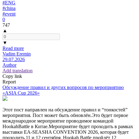
#ENG
#china
#event
0
747
▲
▼
Read more
Vadim Eremin
29.07.2026
Author
Add translation
Copy link
Report
Обсуждение правил и других вопросов по мероприятию
«ASIA Cup 2026»
Этот пост направлен на обсуждение правил и “тонкостей”
мероприятия. Пост может быть обновлён.Это будет первое
международное мероприятие проводимое командой
HookahBattle в Китае.Мероприятие будет проходить в рамках
выставки EA-SEASHA CONVENTION 2026, которая будет
проходить 11 и 12 сентября. Hookah Battle пройдёт 12