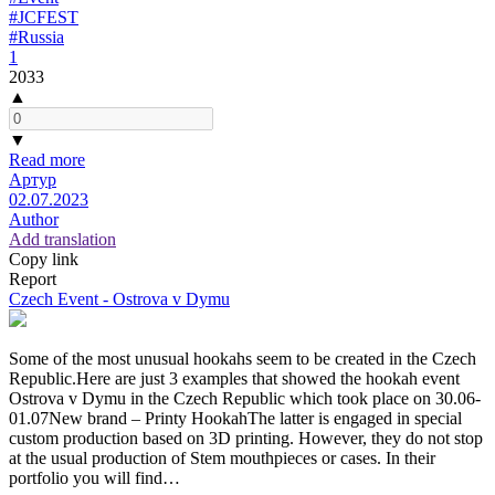
#JCFEST
#Russia
1
2033
▲
▼
Read more
Артур
02.07.2023
Author
Add translation
Copy link
Report
Czech Event - Ostrova v Dymu
Some of the most unusual hookahs seem to be created in the Czech
Republic.Here are just 3 examples that showed the hookah event
Ostrova v Dymu in the Czech Republic which took place on 30.06-
01.07New brand – Printy HookahThe latter is engaged in special
custom production based on 3D printing. However, they do not stop
at the usual production of Stem mouthpieces or cases. In their
portfolio you will find…