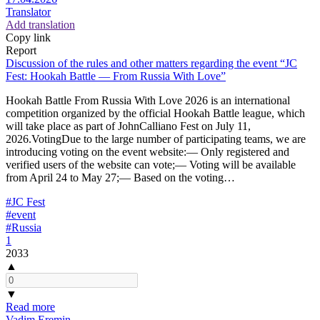
Translator
Add translation
Copy link
Report
Discussion of the rules and other matters regarding the event “JC
Fest: Hookah Battle — From Russia With Love”
Hookah Battle From Russia With Love 2026 is an international
competition organized by the official Hookah Battle league, which
will take place as part of JohnCalliano Fest on July 11,
2026.VotingDue to the large number of participating teams, we are
introducing voting on the event website:— Only registered and
verified users of the website can vote;— Voting will be available
from April 24 to May 27;— Based on the voting…
#JC Fest
#event
#Russia
1
2033
▲
▼
Read more
Vadim Eremin