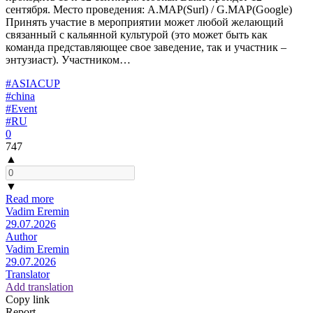
сентября. Место проведения: A.MAP(Surl) / G.MAP(Google)
Принять участие в мероприятии может любой желающий
связанный с кальянной культурой (это может быть как
команда представляющее свое заведение, так и участник –
энтузиаст). Участником…
#ASIACUP
#china
#Event
#RU
0
747
▲
▼
Read more
Vadim Eremin
29.07.2026
Author
Vadim Eremin
29.07.2026
Translator
Add translation
Copy link
Report