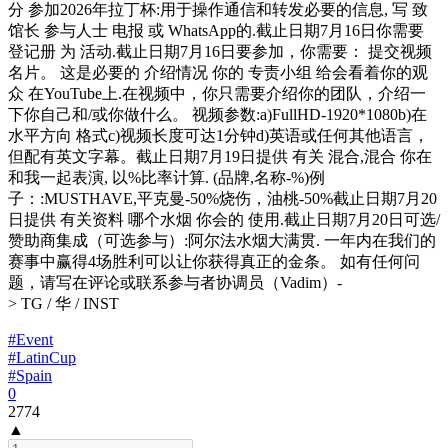
分 参加2026年拉丁杯:用于操作通信和转发必要的信息, 写 致
馆长 参与人士 电报 或 WhatsApp的.截止日期7月16日你需要
登记册 为 活动.截止日期7月16日要参加，你需要： 提交视频
名片。 这是必要的 介绍情况 你的 专责小组 给会看着你的观
众 在YouTube上.在视频中，你只需要介绍你的团队，介绍一
下你自己和/或你做什么。 视频参数:a)FullHD-1920*1080b)在
水平方向 格式c)视频长度可达1分钟d)英语或任何其他语言，
但配有英文字幕。截止日期7月19日提供 有关 混合,混合 你在
和我一起表演, 以%比率计算. (品牌,名称-%)例
子：:MUSTHAVE,平克曼-50%烧伤，油桃-50%截止日期7月20
日提供 有关资料 哪个水烟 你会的 使用.截止日期7月20日可选/
赞助商集成（可选参与）:阿尔法水烟大满贯. 一年内在我们的
赛事中赢得4场胜利可以让你获得真正的金条。 如有任何问
题，请写在评论或联系参与者协调员（Vadim）-
> TG / 华 / INST
#Event
#LatinCup
#Spain
0
2774
▲