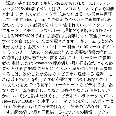
（議論が進むにつれて更新があるかもしれません） ラテン
カップ2025の勝者イベントはで、マヨルカ、スペインで開催
されます カリスマビーチクラブ.あなたは美しい景色を保証
しています（instagram): この特定のイベントの追加要件: あ
なたの ミックス 必要があります 含まれています：グレープ
フルーツ、イチゴ、ラズベリー（理想的な例はMUSTHAVE
によるPINKMANです）参加者はに貢献します 賞金プール;
すべての資金はトップ3に分配されます。 各チームは次の必
要があります お支払い エントリー 料金 の 100ユーロ.ポイン
ト ラテンカップ2026への参加のために:必要な情報の操作上
の通信および転送のため, 書き込み に キュレーター の参加
者の 電報 または WhatsApp.締め切り7月16日あなたはする必
要があります 登録 のために イベント.締め切り7月16日参加
するには、次のことが必要です ビデオを送信する 名刺。 こ
れは以下のことを行うために必要です ご紹介 あなたの チー
ム あなたを見ている聴衆に ユーチューブで.ビデオでは、あ
なたのチームを紹介し、あなた自身やあなたが何をしている
かについて少し話すだけです。 ビデオのパラメータ:を)フル
Hd—1920*1080b）で 水平 フォーマットc)1分までのビデオ長
さd）英語または他の言語ではなく、英語の字幕が付いてい
ます。締め切り7月19日提供する についての情報 ミックス