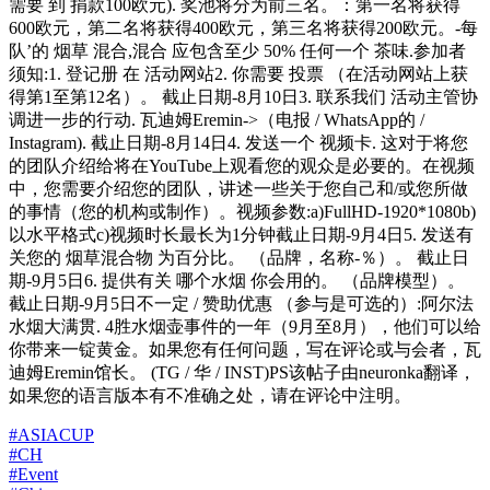
需要 到 捐款100欧元). 奖池将分为前三名。：第一名将获得
600欧元，第二名将获得400欧元，第三名将获得200欧元。-每
队’的 烟草 混合,混合 应包含至少 50% 任何一个 茶味.参加者
须知:1. 登记册 在 活动网站2. 你需要 投票 （在活动网站上获
得第1至第12名）。 截止日期-8月10日3. 联系我们 活动主管协
调进一步的行动. 瓦迪姆Eremin->（电报 / WhatsApp的 /
Instagram). 截止日期-8月14日4. 发送一个 视频卡. 这对于将您
的团队介绍给将在YouTube上观看您的观众是必要的。在视频
中，您需要介绍您的团队，讲述一些关于您自己和/或您所做
的事情（您的机构或制作）。视频参数:a)FullHD-1920*1080b)
以水平格式c)视频时长最长为1分钟截止日期-9月4日5. 发送有
关您的 烟草混合物 为百分比。 （品牌，名称-％）。 截止日
期-9月5日6. 提供有关 哪个水烟 你会用的。 （品牌模型）。
截止日期-9月5日不一定 / 赞助优惠 （参与是可选的）:阿尔法
水烟大满贯. 4胜水烟壶事件的一年（9月至8月），他们可以给
你带来一锭黄金。如果您有任何问题，写在评论或与会者，瓦
迪姆Eremin馆长。 (TG / 华 / INST)PS该帖子由neuronka翻译，
如果您的语言版本有不准确之处，请在评论中注明。
#ASIACUP
#CH
#Event