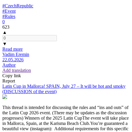
#CzechRepublic
#Event
#Rules
0
623
▲
▼
Read more
Vadim Eremin
22.05.2026
Author
Add translation
Copy link
Report
Latin Cup in Mallorca! SPAIN, July 27 – It will be hot and smoky
(DISCUSSION of the event)
This thread is intended for discussing the rules and “ins and outs” of
the Latin Cup 2026 event. (There may be updates as the discussion
progresses) Winners of the 2025 Latin CupThe event will take place
in Mallorca, Spain, at the Karisma Beach Club.You’re guaranteed a
beautiful view (instagram): Additional requirements for this specific