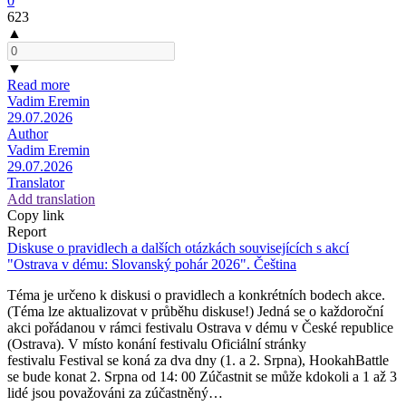
0
623
▲
▼
Read more
Vadim Eremin
29.07.2026
Author
Vadim Eremin
29.07.2026
Translator
Add translation
Copy link
Report
Diskuse o pravidlech a dalších otázkách souvisejících s akcí
"Ostrava v dému: Slovanský pohár 2026". Čeština
Téma je určeno k diskusi o pravidlech a konkrétních bodech akce.
(Téma lze aktualizovat v průběhu diskuse!) Jedná se o každoroční
akci pořádanou v rámci festivalu Ostrava v dému v České republice
(Ostrava). V místo konání festivalu Oficiální stránky
festivalu Festival se koná za dva dny (1. a 2. Srpna), HookahBattle
se bude konat 2. Srpna od 14: 00 Zúčastnit se může kdokoli a 1 až 3
lidé jsou považováni za zúčastněný…