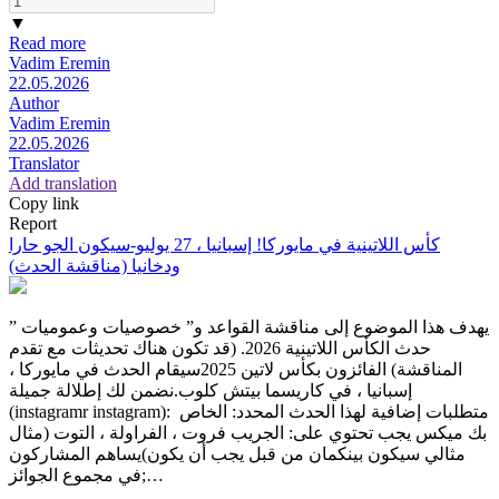
▼
Read more
Vadim Eremin
22.05.2026
Author
Vadim Eremin
22.05.2026
Translator
Add translation
Copy link
Report
كأس اللاتينية في مايوركا! إسبانيا ، 27 يوليو-سيكون الجو حارا
ودخانيا (مناقشة الحدث)
يهدف هذا الموضوع إلى مناقشة القواعد و” خصوصيات وعموميات ”
حدث الكأس اللاتينية 2026. (قد تكون هناك تحديثات مع تقدم
المناقشة) الفائزون بكأس لاتين 2025سيقام الحدث في مايوركا ،
إسبانيا ، في كاريسما بيتش كلوب.نضمن لك إطلالة جميلة
(instagramr instagram): متطلبات إضافية لهذا الحدث المحدد: الخاص
بك ميكس يجب تحتوي على: الجريب فروت ، الفراولة ، التوت (مثال
مثالي سيكون بينكمان من قبل يجب أن يكون)يساهم المشاركون
في مجموع الجوائز;…