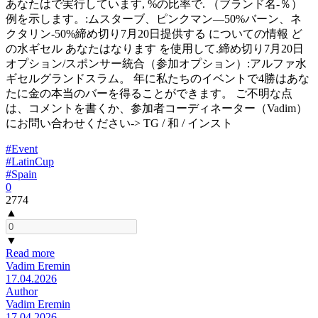
あなたはで実行しています, %の比率で. （ブランド名-％）
例を示します。:ムスターブ、ピンクマン—50%バーン、ネ
クタリン-50%締め切り7月20日提供する についての情報 ど
の水ギセル あなたはなります を使用して.締め切り7月20日
オプション/スポンサー統合（参加オプション）:アルファ水
ギセルグランドスラム。 年に私たちのイベントで4勝はあな
たに金の本当のバーを得ることができます。 ご不明な点
は、コメントを書くか、参加者コーディネーター（Vadim）
にお問い合わせください-> TG / 和 / インスト
#Event
#LatinCup
#Spain
0
2774
▲
▼
Read more
Vadim Eremin
17.04.2026
Author
Vadim Eremin
17.04.2026