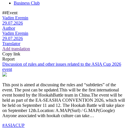
Business Club
##Event
Vadim Eremin
29.07.2026
Author
Vadim Eremin
29.07.2026
Translator
Add translation
Copy link
Report
Discussion of rules and other issues related to the ASIA Cup 2026
event
This post is aimed at discussing the rules and “subtleties” of the
event. The post can be updated.This will be the first international
event hosted by the HookahBattle team in China.The event will be
held as part of the EA-SEASHA CONVENTION 2026, which will
be held on September 11 and 12. The Hookah Battle will take place
on September 12th.Location: A.MAP(Surl) / G.MAP(Google)
Anyone associated with hookah culture can take…
#ASIACUP