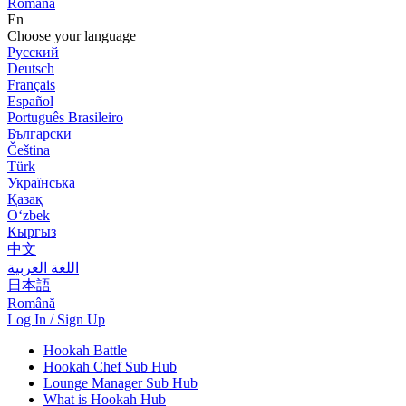
Română
En
Choose your language
Русский
Deutsch
Français
Español
Português Brasileiro
Български
Čeština
Türk
Українська
Қазақ
Оʻzbek
Кыргыз
中文
اللغة العربية
日本語
Română
Log In / Sign Up
Hookah Battle
Hookah Chef Sub Hub
Lounge Manager Sub Hub
What is Hookah Hub