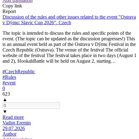
Add translation
Copy link
Report
Discussion of the rules and other issues related to the event "Ostrava
v Dýmu: Slavic Cup 2026". Czech
The topic is intended to discuss the rules and specific points of the
event. (The topic can be updated as the discussion progresses!) This
is an annual event held as part of the Ostrava v Dýmu Festival in the
Czech Republic (Ostrava). The venue of the festival The official
website of the festival The festival takes place in two days (August 1
and 2), HookahBattle will be held on August 2, starting…
#CzechRepublic
#Rules
#event
0
623
▲
▼
Read more
Vadim Eremin
29.07.2026
Author