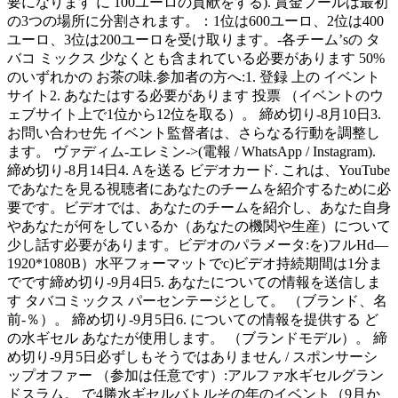
要になります に 100ユーロの貢献をする). 賞金プールは最初
の3つの場所に分割されます。：1位は600ユーロ、2位は400
ユーロ、3位は200ユーロを受け取ります。-各チーム’sの タ
バコ ミックス 少なくとも含まれている必要があります 50%
のいずれかの お茶の味.参加者の方へ:1. 登録 上の イベント
サイト2. あなたはする必要があります 投票 （イベントのウ
ェブサイト上で1位から12位を取る）。 締め切り-8月10日3.
お問い合わせ先 イベント監督者は、さらなる行動を調整し
ます。 ヴァディム-エレミン->(電報 / WhatsApp / Instagram).
締め切り-8月14日4. Aを送る ビデオカード. これは、YouTube
であなたを見る視聴者にあなたのチームを紹介するために必
要です。ビデオでは、あなたのチームを紹介し、あなた自身
やあなたが何をしているか（あなたの機関や生産）について
少し話す必要があります。ビデオのパラメータ:を)フルHd—
1920*1080B）水平フォーマットでc)ビデオ持続期間は1分ま
でです締め切り-9月4日5. あなたについての情報を送信しま
す タバコミックス パーセンテージとして。 （ブランド、名
前-％）。 締め切り-9月5日6. についての情報を提供する ど
の水ギセル あなたが使用します。 （ブランドモデル）。 締
め切り-9月5日必ずしもそうではありません / スポンサーシ
ップオファー （参加は任意です）:アルファ水ギセルグラン
ドスラム。 で4勝水ギセルバトルその年のイベント（9月か