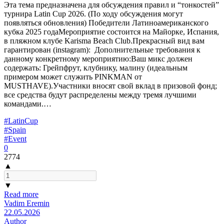
Эта тема предназначена для обсуждения правил и “тонкостей”
турнира Latin Cup 2026. (По ходу обсуждения могут
появляться обновления) Победители Латиноамериканского
кубка 2025 годаМероприятие состоится на Майорке, Испания,
в пляжном клубе Karisma Beach Club.Прекрасный вид вам
гарантирован (instagram): Дополнительные требования к
данному конкретному мероприятию:Ваш микс должен
содержать: Грейпфрут, клубнику, малину (идеальным
примером может служить PINKMAN от
MUSTHAVE).Участники вносят свой вклад в призовой фонд;
все средства будут распределены между тремя лучшими
командами.…
#LatinCup
#Spain
#Event
0
2774
▲
▼
Read more
Vadim Eremin
22.05.2026
Author