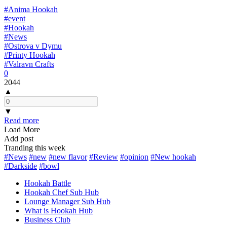
#Anima Hookah
#event
#Hookah
#News
#Ostrova v Dymu
#Printy Hookah
#Valravn Crafts
0
2044
▲
▼
Read more
Load More
Add post
Tranding this week
#News
#new
#new flavor
#Review
#opinion
#New hookah
#Darkside
#bowl
Hookah Battle
Hookah Chef Sub Hub
Lounge Manager Sub Hub
What is Hookah Hub
Business Club