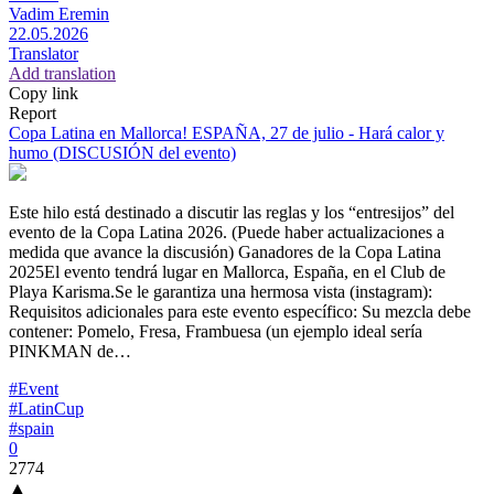
Vadim Eremin
22.05.2026
Translator
Add translation
Copy link
Report
Copa Latina en Mallorca! ESPAÑA, 27 de julio - Hará calor y
humo (DISCUSIÓN del evento)
Este hilo está destinado a discutir las reglas y los “entresijos” del
evento de la Copa Latina 2026. (Puede haber actualizaciones a
medida que avance la discusión) Ganadores de la Copa Latina
2025El evento tendrá lugar en Mallorca, España, en el Club de
Playa Karisma.Se le garantiza una hermosa vista (instagram):
Requisitos adicionales para este evento específico: Su mezcla debe
contener: Pomelo, Fresa, Frambuesa (un ejemplo ideal sería
PINKMAN de…
#Event
#LatinCup
#spain
0
2774
▲