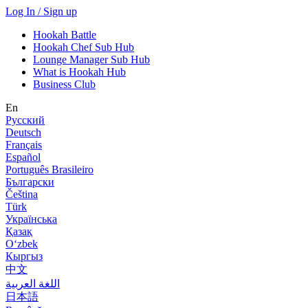
Log In / Sign up
Hookah Battle
Hookah Chef Sub Hub
Lounge Manager Sub Hub
What is Hookah Hub
Business Club
En
Русский
Deutsch
Français
Español
Português Brasileiro
Български
Čeština
Türk
Українська
Қазақ
Оʻzbek
Кыргыз
中文
اللغة العربية
日本語