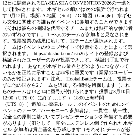
12日に開催されるEA-SEASHA CONVENTION2026の一環と
して開催されます。 水ギセルの戦いは次の場所で行われま
す 9月12日。場所: A.地図（Surl） / G.地図（Google） 水ギセ
ル文化に関連する誰もがイベントに参加することができます
（それは彼らの機関を代表するチームまたは熱狂的な参加者
のいずれかです）。 1〜3人のチームが参加者と見なされま
す。投票投票の結果に応じて、12チームが選択されます。
チームはイベントのウェブサイトで投票することによって選
択されます。: https://hb-short.com/asia26サイトの登録および
検証されたユーザーのみが投票できます。 検証は手動で行
われます。 あなたが水ギセル業界とどのようにつながって
いるかを正確に示すことは非常に重要です（業界のユーザー
のみが検証されます）注意。 HookahBattleチームは、投票せ
ずに他の国から2チームを追加する権利を留保します（これ
らのチームは13と14に番号が付けられます）投票は8月10日
12:00（UTS+0）に終了します（=18:00上海時間
（UTS+8））追加 に 標準ルール このイベントのために:-イ
ベントのテーマ: “ハーモニー”. 参加者は、一貫性、統一性、
完全性の原則に基づいてプレゼンテーションを準備する必要
があります（例として：完全にステンレス鋼で作られた水ギ
セル-参加者は賞金基金を形成します（それぞれ チームが必