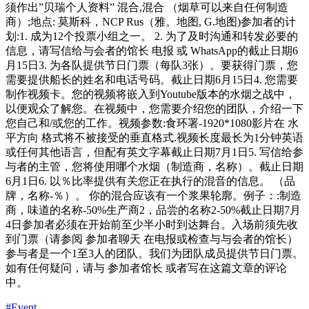
须作出”贝瑞个人资料” 混合,混合 （烟草可以来自任何制造
商）;地点: 莫斯科，NCP Rus（雅。地图, G.地图)参加者的计
划:1. 成为12个投票小组之一。 2. 为了及时沟通和转发必要的
信息，请写信给与会者的馆长 电报 或 WhatsApp的截止日期6
月15日3. 为各队提供节日门票（每队3张）。要获得门票，您
需要提供船长的姓名和电话号码。截止日期6月15日4. 您需要
制作视频卡。您的视频将嵌入到Youtube版本的水烟之战中，
以便观众了解您。在视频中，您需要介绍您的团队，介绍一下
您自己和/或您的工作。视频参数:食环署-1920*1080影片在 水
平方向 格式将不被接受的垂直格式.视频长度最长为1分钟英语
或任何其他语言，但配有英文字幕截止日期7月1日5. 写信给参
与者的主管，您将使用哪个水烟（制造商，名称）。截止日期
6月1日6. 以％比率提供有关您正在执行的混音的信息。 （品
牌，名称-％）。 你的混合应该有一个浆果轮廓。例子：:制造
商，味道的名称-50%生产商2，品尝的名称2-50%截止日期7月
4日参加者必须在开始前至少半小时到达舞台。入场前须先收
到门票（请参阅 参加者聊天 在电报或检查与与会者的馆长）
参与者是一个1至3人的团队。我们为团队成员提供节日门票。
如有任何疑问，请与 参加者馆长 或者写在这篇文章的评论
中。
#Event