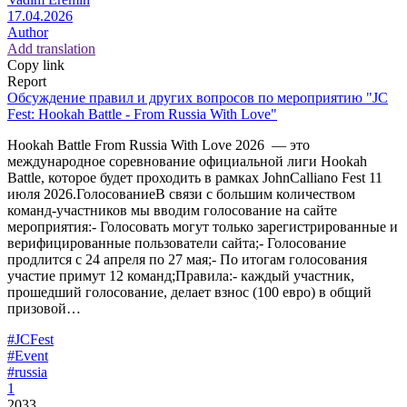
17.04.2026
Author
Add translation
Copy link
Report
Обсуждение правил и других вопросов по мероприятию "JC
Fest: Hookah Battle - From Russia With Love"
Hookah Battle From Russia With Love 2026 — это
международное соревнование официальной лиги Hookah
Battle, которое будет проходить в рамках JohnCalliano Fest 11
июля 2026.ГолосованиеВ связи с большим количеством
команд-участников мы вводим голосование на сайте
мероприятия:- Голосовать могут только зарегистрированные и
верифицированные пользователи сайта;- Голосование
продлится с 24 апреля по 27 мая;- По итогам голосования
участие примут 12 команд;Правила:- каждый участник,
прошедший голосование, делает взнос (100 евро) в общий
призовой…
#JCFest
#Event
#russia
1
2033