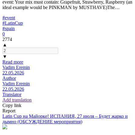
event: Your mix must contain: Grapefruit, Strawberry, Raspberry (an
ideal example would be PINKMAN by MUSTHAVE)The…
#event
#LatinCup
#spain
0
2774
▲
▼
Read more
Vadim Eremin
22.05.2026
Author
Vadim Eremin
22.05.2026
Translator
Add translation
Copy link
Report
Latin Cup на Майорке! ИСПАНИЯ, 27 июля – Будет жарко и
дымно (ОБСУЖДЕНИЕ мероприятия)