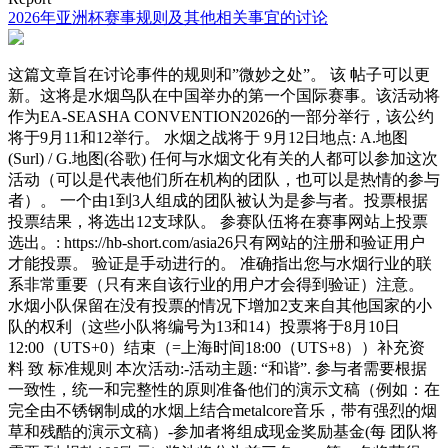
2026年亚洲杯赛事规则及其他相关事宜的讨论
这篇文章旨在讨论事件的规则和”微妙之处”。 该 帖子可以更
新。这将是水烟鸟队在中国举办的第一个国际赛事。该活动将
作为EA-SEASHA CONVENTION2026的一部分举行，该公约
将于9月11和12举行。 水烟之战将于 9月12日地点: A.地图
(Surl) / G.地图(谷歌) 任何与水烟文化有关的人都可以参加这次
活动（可以是代表他们所在机构的团队，也可以是热情的参与
者）。 一个由1到3人组成的团队被认为是参与者。投票根据
投票结果，将选出12支球队。 参赛队伍将在赛事网站上投票
选出。: https://hb-short.com/asia26只有网站的注册和验证用户
才能投票。 验证是手动进行的。 准确指出您与水烟行业的联
系非常重要（只有来自该行业的用户才会得到验证）注意。
水烟小队保留在没有投票的情况下增加2支来自其他国家的小
队的权利（这些小队将编号为13和14）投票将于8月10日
12:00（UTS+0）结束（=上海时间18:00（UTS+8））补充资
料 致 标准规则 本次活动:-活动主题: “和谐”. 参与者需要根据
一致性，统一和完整性的原则准备他们的演示文稿（例如：在
完全由不锈钢制成的水烟上结合metalcore音乐，带有强烈的烟
草和残酷的演示文稿）-参加者将组成现金奖励基金(每 团队将