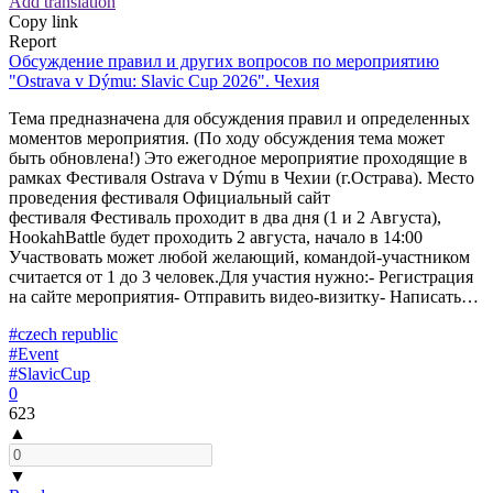
Add translation
Copy link
Report
Обсуждение правил и других вопросов по мероприятию
"Ostrava v Dýmu: Slavic Cup 2026". Чехия
Тема предназначена для обсуждения правил и определенных
моментов мероприятия. (По ходу обсуждения тема может
быть обновлена!) Это ежегодное мероприятие проходящие в
рамках Фестиваля Ostrava v Dýmu в Чехии (г.Острава). Место
проведения фестиваля Официальный сайт
фестиваля Фестиваль проходит в два дня (1 и 2 Августа),
HookahBattle будет проходить 2 августа, начало в 14:00
Участвовать может любой желающий, командой-участником
считается от 1 до 3 человек.Для участия нужно:- Регистрация
на сайте мероприятия- Отправить видео-визитку- Написать…
#czech republic
#Event
#SlavicCup
0
623
▲
▼