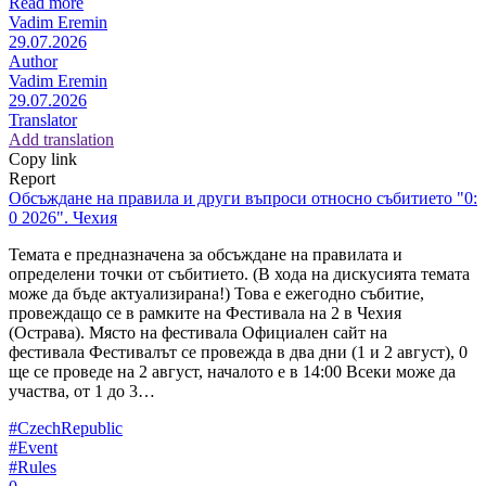
Read more
Vadim Eremin
29.07.2026
Author
Vadim Eremin
29.07.2026
Translator
Add translation
Copy link
Report
Обсъждане на правила и други въпроси относно събитието "0:
0 2026". Чехия
Темата е предназначена за обсъждане на правилата и
определени точки от събитието. (В хода на дискусията темата
може да бъде актуализирана!) Това е ежегодно събитие,
провеждащо се в рамките на Фестивала на 2 в Чехия
(Острава). Място на фестивала Официален сайт на
фестивала Фестивалът се провежда в два дни (1 и 2 август), 0
ще се проведе на 2 август, началото е в 14:00 Всеки може да
участва, от 1 до 3…
#CzechRepublic
#Event
#Rules