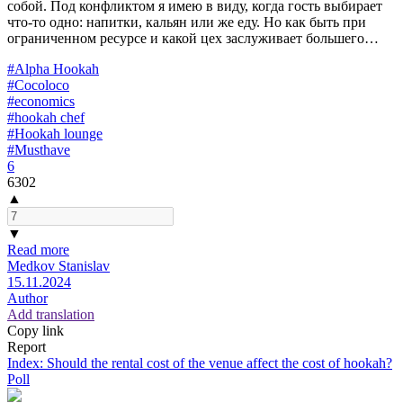
собой. Под конфликтом я имею в виду, когда гость выбирает
что-то одно: напитки, кальян или же еду. Но как быть при
ограниченном ресурсе и какой цех заслуживает большего…
#Alpha Hookah
#Cocoloco
#economics
#hookah chef
#Hookah lounge
#Musthave
6
6302
▲
▼
Read more
Medkov Stanislav
15.11.2024
Author
Add translation
Copy link
Report
Index: Should the rental cost of the venue affect the cost of hookah?
Poll