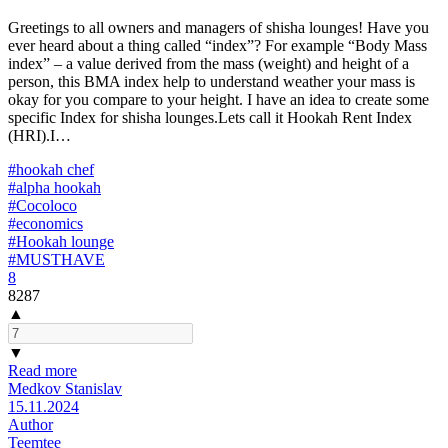
Greetings to all owners and managers of shisha lounges! Have you
ever heard about a thing called “index”? For example “Body Mass
index” – a value derived from the mass (weight) and height of a
person, this BMA index help to understand weather your mass is
okay for you compare to your height. I have an idea to create some
specific Index for shisha lounges.Lets call it Hookah Rent Index
(HRI).I…
#hookah chef
#alpha hookah
#Cocoloco
#economics
#Hookah lounge
#MUSTHAVE
8
8287
▲
▼
Read more
Medkov Stanislav
15.11.2024
Author
Teemtee