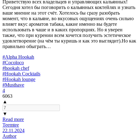
Приветствую всех владельцев и управляющих кальянных!
Сегодня хотел бы поговорить о кальянных коктейлях и узнать
ваше мнение на этот счёт. Хотелось бы сразу разобрать
момент, что в кальяне, во вкусовых ощущениях очень сильно
влияет вкус ароматов табака, какие именно вы будете
использовать в чаше и в каких пропорциях. Но я уверен
также, что при курении всем хочется получить эстетическое
удовлетворение (на чём ты куришь и как это выглядит).Но как
правильно обыграть…
#Alpha Hookah
#Cocoloco
#hookah chef
#Hookah Cocktails
#Hookah lounge
#Musthave
4
6063
▲
▼
Read more
Teemtee
22.11.2024
Author