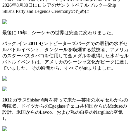
2026年8月30日にロシアのサンクトペテルブルク—Ship
Shisha Party and Legends Ceremonyのために
最後に
15年
、シーシャの世界は完全に変わりました。
バック-イン
2011
セントピーターズバーグでの最初の水ギセ
ルバトルイベント、タンジールを喫煙する競技者、アメリカ
のスターバズタバコを使用して金メダルを獲得した水ギセル
バトルイベントは、アメリカのシーシャ文化がピークに達し
ていました。 その瞬間から、すべてが始まりました。
2012
ガラスShisha傾向を持って来た—芸術の水ギセルからの
寺院45、ドイツからのEgeglassチェコ共和国からのMeduseの
設計、米国からのLavoo、および私の自身のNargiliaの空気
1。