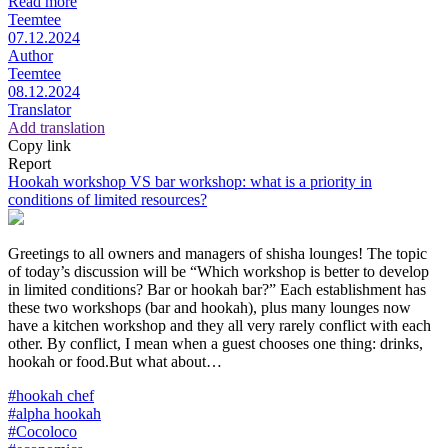
Read more
Teemtee
07.12.2024
Author
Teemtee
08.12.2024
Translator
Add translation
Copy link
Report
Hookah workshop VS bar workshop: what is a priority in
conditions of limited resources?
Greetings to all owners and managers of shisha lounges! The topic
of today’s discussion will be “Which workshop is better to develop
in limited conditions? Bar or hookah bar?” Each establishment has
these two workshops (bar and hookah), plus many lounges now
have a kitchen workshop and they all very rarely conflict with each
other. By conflict, I mean when a guest chooses one thing: drinks,
hookah or food.But what about…
#hookah chef
#alpha hookah
#Cocoloco