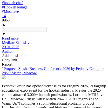
#hookah chef
#Hookah lounge
#Musthave
14
9965
▲
▼
Read more
Medkov Stanislav
29.01.2026
Author
Add translation
Copy link
Report
"Progrev" Shisha Business Conference 2026 by Fedotov Group ->
28/29 March, Moscow
Fedotov Group has opened ticket sales for Progrev 2026, its flagship
educational expo-event for the hookah industry. Previus the 2025
edition attracted 3,000+ hookah professionals. Location: MTS Live
Hall, Moscow, RussiaDates: March 28–29, 2026Progrev (“The
Warm-Up”) combines a strong educational program, product
launches from leading brands, and high-quality networking across