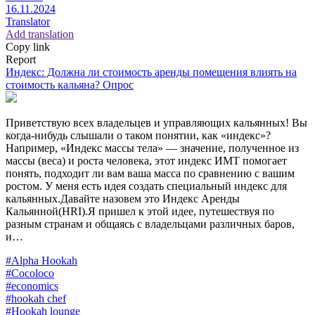
16.11.2024
Translator
Add translation
Copy link
Report
Индекс: Должна ли стоимость аренды помещения влиять на
стоимость кальяна? Опрос
Приветствую всех владельцев и управляющих кальянных! Вы
когда-нибудь слышали о таком понятии, как «индекс»?
Например, «Индекс массы тела» — значение, полученное из
массы (веса) и роста человека, этот индекс ИМТ помогает
понять, подходит ли вам ваша масса по сравнению с вашим
ростом. У меня есть идея создать специальный индекс для
кальянных.Давайте назовем это Индекс Аренды
Кальянной(HRI).Я пришел к этой идее, путешествуя по
разным странам и общаясь с владельцами различных баров,
и…
#Alpha Hookah
#Cocoloco
#economics
#hookah chef
#Hookah lounge