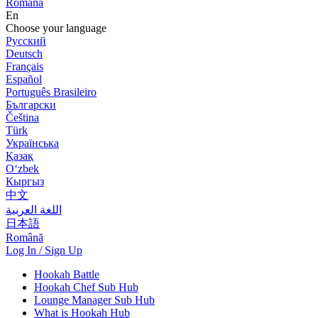
Română
En
Choose your language
Русский
Deutsch
Français
Español
Português Brasileiro
Български
Čeština
Türk
Українська
Қазақ
Оʻzbek
Кыргыз
中文
اللغة العربية
日本語
Română
Log In / Sign Up
Hookah Battle
Hookah Chef Sub Hub
Lounge Manager Sub Hub
What is Hookah Hub