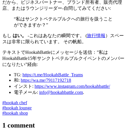
だから、ビジネスパートナー、ブランド所有者、販売代理
店、またはラウンジリーダー-自問してみてください:
“私はサンクトペテルブルクへの旅行を扱うこと
ができますか？”
もし
はい。
-これはあなたの瞬間です。 (
旅行情報
）スペー
スは非常に限られています。 その帆船。
テキストでHookahBattleにメッセージを送信：”私は
HookahBattle15年サンクトペテルブルクイベントのメンバー
になりたい”経由:
TG:
https://t.me/HookahBattle_Teams
和:
https://wa.me/79117192718
インスト:
https://www.instagram.com/hookahbattle/
電子メール:
info@hookahbattle.com
.
#hookah chef
#hookah lounge
#hookah shop
1 comment