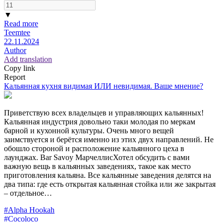
▼
Read more
Teemtee
22.11.2024
Author
Add translation
Copy link
Report
Кальянная кухня видимая ИЛИ невидимая. Ваше мнение?
Приветствую всех владельцев и управляющих кальянных!
Кальянная индустрия довольно таки молодая по меркам
барной и кухонной культуры. Очень много вещей
заимствуется и берётся именно из этих двух направлений. Не
обошло стороной и расположение кальянного цеха в
лаунджах. Bar Savoy МарчеллисХотел обсудить с вами
важную вещь в кальянных заведениях, такое как место
приготовления кальяна. Все кальянные заведения делятся на
два типа: где есть открытая кальянная стойка или же закрытая
– отдельное…
#Alpha Hookah
#Cocoloco