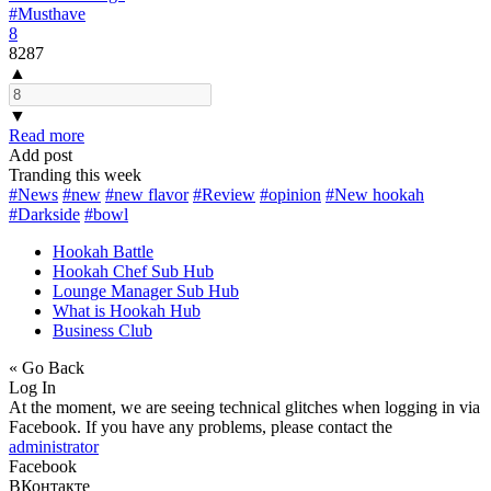
#Musthave
8
8287
▲
▼
Read more
Add post
Tranding this week
#News
#new
#new flavor
#Review
#opinion
#New hookah
#Darkside
#bowl
Hookah Battle
Hookah Chef Sub Hub
Lounge Manager Sub Hub
What is Hookah Hub
Business Club
« Go Back
Log In
At the moment, we are seeing technical glitches when logging in via
Facebook. If you have any problems, please contact the
administrator
Facebook
ВКонтакте