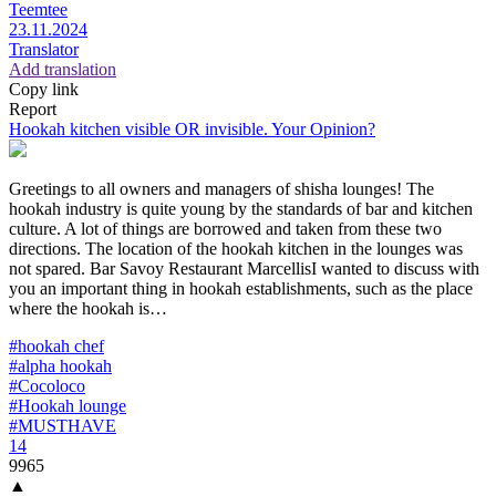
Teemtee
23.11.2024
Translator
Add translation
Copy link
Report
Hookah kitchen visible OR invisible. Your Opinion?
Greetings to all owners and managers of shisha lounges! The
hookah industry is quite young by the standards of bar and kitchen
culture. A lot of things are borrowed and taken from these two
directions. The location of the hookah kitchen in the lounges was
not spared. Bar Savoy Restaurant MarcellisI wanted to discuss with
you an important thing in hookah establishments, such as the place
where the hookah is…
#hookah chef
#alpha hookah
#Cocoloco
#Hookah lounge
#MUSTHAVE
14
9965
▲