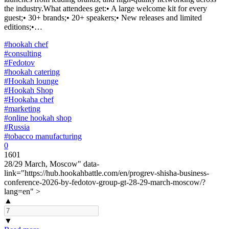
the industry.What attendees get:• A large welcome kit for every
guest;• 30+ brands;• 20+ speakers;• New releases and limited
editions;•…
#hookah chef
#consulting
#Fedotov
#hookah catering
#Hookah lounge
#Hookah Shop
#Hookaha chef
#marketing
#online hookah shop
#Russia
#tobacco manufacturing
0
1601
28/29 March, Moscow" data-
link="https://hub.hookahbattle.com/en/progrev-shisha-business-
conference-2026-by-fedotov-group-gt-28-29-march-moscow/?
lang=en" >
▲
▼