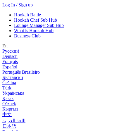
Log In / Sign up
Hookah Battle
Hookah Chef Sub Hub
Lounge Manager Sub Hub
What is Hookah Hub
Business Club
En
Русский
Deutsch
Français
Español
Português Brasileiro
Български
Čeština
Türk
Українська
Қазақ
Оʻzbek
Кыргыз
中文
اللغة العربية
日本語