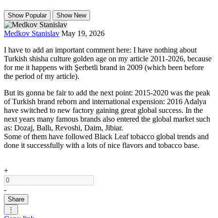
Show Popular
Show New
Medkov Stanislav
May 19, 2026
I have to add an important comment here: I have nothing about
Turkish shisha culture golden age on my article 2011-2026, because
for me it happens with Şerbetli brand in 2009 (which been before
the period of my article).
But its gonna be fair to add the next point: 2015-2020 was the peak
of Turkish brand reborn and international expension: 2016 Adalya
have switched to new factory gaining great global success. In the
next years many famous brands also entered the global market such
as: Dozaj, Ballı, Revoshi, Daim, Jibiar.
Some of them have followed Black Leaf tobacco global trends and
done it successfully with a lots of nice flavors and tobacco base.
+
-
Share
⋮