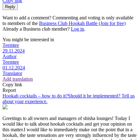
Copy link
Reply
Want to add a comment? Commenting and voting is only available
to members of the
Business Club Hookah Battle (Join for free)
Already a Business club member?
Log in
.
You might be interested in
Teemtee
29.11.2024
Author
Teemtee
01.12.2024
Translator
Add translation
Copy link
Report
Hookah cocktails – how to do it?Should it be implemented? Tell us
about your experience.
Greetings to all owners and managers of shisha lounges! Today I
would like to talk about hookah cocktails and get your opinion on
this matter.I would like to immediately make out the point that in a
hookah, the taste sensations are very strongly influenced by the taste