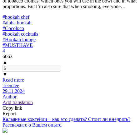
of tobacco aromas, which ones you will use in the bowl and in what
proportions. But I’m also sure that when smoking, everyone…
#hookah chef
#alpha hookah
#Cocoloco
#hookah cocktails
#Hookah lounge
#MUSTHAVE
4
6063
▲
▼
Read more
Teemtee
29.11.2024
Author
Add translation
Copy link
Report
Кальянные коктейли – как это сделать? Стоит ли внедрять?
Расскажите о Вашем опыте.