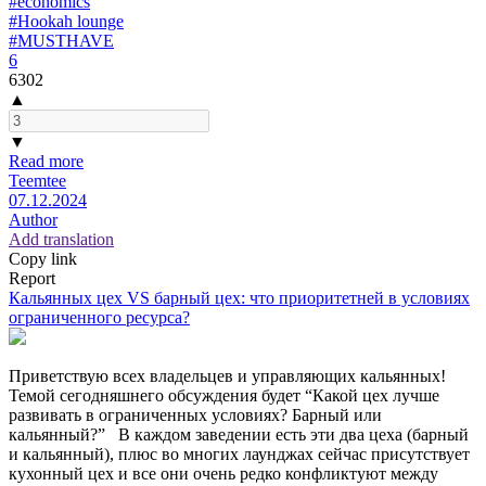
#economics
#Hookah lounge
#MUSTHAVE
6
6302
▲
▼
Read more
Teemtee
07.12.2024
Author
Add translation
Copy link
Report
Кальянных цех VS барный цех: что приоритетней в условиях
ограниченного ресурса?
Приветствую всех владельцев и управляющих кальянных!
Темой сегодняшнего обсуждения будет “Какой цех лучше
развивать в ограниченных условиях? Барный или
кальянный?” В каждом заведении есть эти два цеха (барный
и кальянный), плюс во многих лаунджах сейчас присутствует
кухонный цех и все они очень редко конфликтуют между