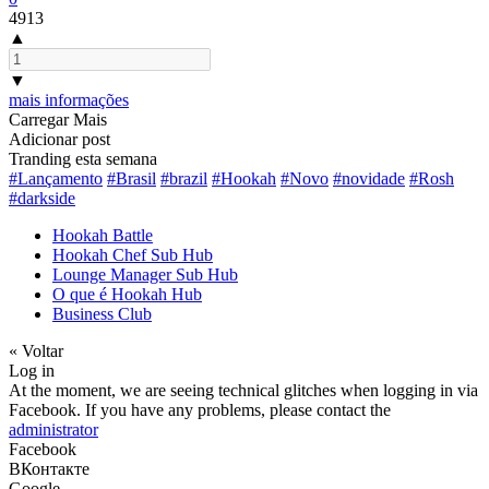
4913
▲
▼
mais informações
Carregar Mais
Adicionar post
Tranding esta semana
#Lançamento
#Brasil
#brazil
#Hookah
#Novo
#novidade
#Rosh
#darkside
Hookah Battle
Hookah Chef Sub Hub
Lounge Manager Sub Hub
O que é Hookah Hub
Business Club
« Voltar
Log in
At the moment, we are seeing technical glitches when logging in via
Facebook. If you have any problems, please contact the
administrator
Facebook
ВКонтакте
Google