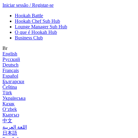
Iniciar sessão / Registar-se
Hookah Battle
Hookah Chef Sub Hub
Lounge Manager Sub Hub
O que é Hookah Hub
Business Club
Br
English
Русский
Deutsch
Français
Español
Български
Čeština
Türk
Українська
Қазақ
Оʻzbek
Кыргыз
中文
اللغة العربية
日本語