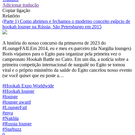
Adicionar tradução
Copiar ligação
Relatório
(Parte 1) Como abrimos e fechamos o moderno conceito egípcio de
hookah lounge na Rússia, São Petersburgo em 2015
A história do nosso concurso da primavera de 2023 do
#LoungeFAILEm 2014, eu e meu ex-parceiro (da Nargilia lounges)
Boris viajamos para o Egito para organizar pela primeira vez o
campeonato Hookah Battle no Cairo. Em um dia, a notícia sobre a
primeira competição internacional de narguilé no Egito se tornou
viral e o próprio ministério da saúde do Egito cancelou nosso evento
(se você quiser que eu poste a…
#Hookah Expo Worldwide
#Hookah lounge
#lounge
#lounge award
#LoungeFail
#mya
#Nakhla
#Russia lounge
#Starbuzz
0