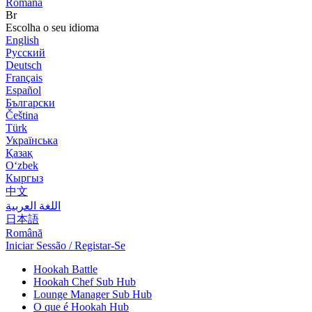
Română
Br
Escolha o seu idioma
English
Русский
Deutsch
Français
Español
Български
Čeština
Türk
Українська
Қазақ
Оʻzbek
Кыргыз
中文
اللغة العربية
日本語
Română
Iniciar Sessão / Registar-Se
Hookah Battle
Hookah Chef Sub Hub
Lounge Manager Sub Hub
O que é Hookah Hub