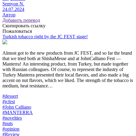
Semyon N.
24.07.2024
Автор
Добавить перевод
Скопировать ссылку
Пожаловаться
Turkish tobacco right by the JC FEST stage!
Almost got to the new products from JC FEST, and so far the brand
that we tried both at ShishaMesse and at JohnCalliano Fest —
Manterra! An interesting product, from Turkey, but made together
with Russian colleagues. Of course, to represent the industry of
Turkey Manterra presented their local flavors, and also made a big
accent on nut flavors, which we liked. The strength of the tobacco is
medium, heat resistance…
#dessert
#jcfest
#John Calliano
#MANTERRA
#novelties
#nuts
#opinion
#Review