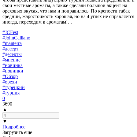
свои местные ароматы, а также сделали большой акцент на
ореховых вкусах, что нам и понравилось. По крепости табак
средний, жаростойкость хорошая, но на 4 углях не справляется
иногда, переходим к ароматам!…
#JCFest
#JohnCalliano
#manterra
#десерт
#десерты
#мнение
#новинка
#новинки
#Обзор
#орехи
#турецкий
#турция
0
3690
▲
▼
Подробнее
Загрузить еще