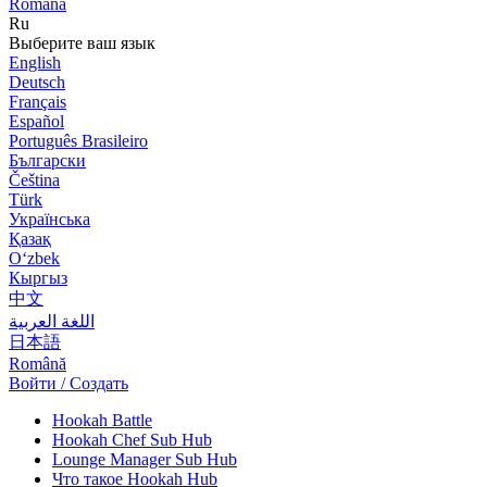
Română
Ru
Выберите ваш язык
English
Deutsch
Français
Español
Português Brasileiro
Български
Čeština
Türk
Українська
Қазақ
Оʻzbek
Кыргыз
中文
اللغة العربية
日本語
Română
Войти / Создать
Hookah Battle
Hookah Chef Sub Hub
Lounge Manager Sub Hub
Что такое Hookah Hub