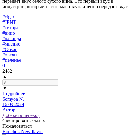
передаёт вкус белого сухого вина. Это первый вкус в
индустрии, который настолько прямолинейно передаёт вкус…
#cigar
#JENT
#cигара
#вино
#лаванда
#мнение
#Обзор
#орехи
#печенье
0
2482
▲
▼
Подробнее
Semyon N.
16.09.2024
Автор
Добавить перевод
Скопировать ссылку
Пожаловаться
Bonche - New flavor