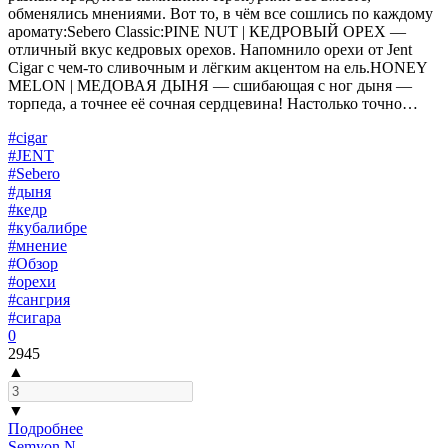
обменялись мнениями. Вот то, в чём все сошлись по каждому
аромату:Sebero Classic:PINE NUT | КЕДРОВЫЙ ОРЕХ —
отличный вкус кедровых орехов. Напомнило орехи от Jent
Cigar с чем-то сливочным и лёгким акцентом на ель.HONEY
MELON | МЕДОВАЯ ДЫНЯ — сшибающая с ног дыня —
торпеда, а точнее её сочная сердцевина! Настолько точно…
#cigar
#JENT
#Sebero
#дыня
#кедр
#кубалибре
#мнение
#Обзор
#орехи
#сангрия
#сигара
0
2945
▲
▼
Подробнее
Semyon N.