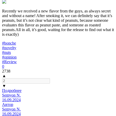
Recently we received a new flavor from the guys, as always secret
and without a name! After smoking it, we can definitely say that it’s
peanuts, but it’s not clear what kind of peanuts, because someone
evaluates this flavor as peanut paste, and someone as roasted
peanuts.All in all, it’s good, waiting for the release to find out what it
is exactly)
#bonche
#novelty
#nuts
#opinion
#Review
0
2738
▲
▼
Подробнее
Semyon N.
16.09.2024
Автор
Semyon N.
16.09.2024