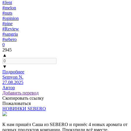
#Jent
#melon
#nuts
#opinion
#pine
#Review
#sangria
#sebero
0
2945
▲
▼
Подробнее
Semyon N.
27.08.2025
Автор
Добавить перевод
Скопировать ссылку
Пожаловаться
НОВИНКИ SEBERO
К нам пришёл Саша из SEBERO и принёс 4 новых аромата от
разных продуктов компании. Прокурили всё вместе,