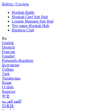
Войти / Создать
Hookah Battle
Hookah Chef Sub Hub
Lounge Manager Sub Hub
Что такое Hookah Hub
Business Club
Ru
English
Deutsch
Français
Español
Português Brasileiro
Български
Čeština
Türk
Українська
Қазақ
Оʻzbek
Кыргыз
中文
اللغة العربية
日本語