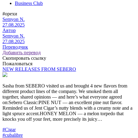
Business Club
#орехи
Semyon N.
27.08.2025
Автор
Semyon N.
27.08.2025
Переводчик
Добавить перевод
Скопировать ссылку
Пожаловаться
NEW RELEASES FROM SEBERO
Sasha from SEBERO visited us and brought 4 new flavors from
different product lines of the company. We smoked them all
together, shared opinions — and here’s what everyone agreed
on:Sebero Classic:PINE NUT — an excellent pine nut flavor.
Reminded us of Jent Cigar’s nutty blends with a creamy note and a
light spruce accent.HONEY MELON — a melon torpedo that
knocks you off your feet, more precisely its juicy…
#Cigar
#cubalibre