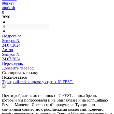
#turkey
#turkish
0
3690
▲
▼
Подробнее
Semyon N.
24.07.2024
Автор
Semyon N.
24.07.2024
Переводчик
Добавить перевод
Скопировать ссылку
Пожаловаться
Турецкий табак прямо у сцены JC FEST!
Почти добрались до новинок c JC FEST, а пока бренд,
который мы попробовали и на ShishaMesse и на JohnCalliano
Fest — Manterra! Интересный продукт, из Турции, но
сделанный совместно с российскими коллегами. Конечно,
чтобы представить индустрию Турции Manterra представили и