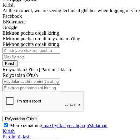
Kirish
At the moment, we are seeing technical glitches when logging in via 
Facebook
ВКонтакте
Google
Elektron pochta orqali kiring
Elektron pochta orqali ro'yxatdan o'ting
Elektron pochta orqali kiring
Kirish
Ro'yxatdan O'tish
|
Parolni Tiklash
Ro'yxatdan O'tish
Ro'yxatdan O'tish
Men xizmatning
maxfiylik siyosatiga qo'shilaman
Kirish
Parolni tiklash