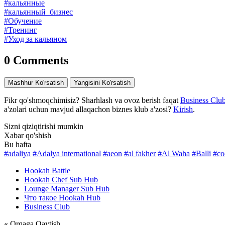
#кальянные
#кальянный_бизнес
#Обучение
#Тренинг
#Уход за кальяном
0 Comments
Mashhur Ko'rsatish
Yangisini Ko'rsatish
Fikr qo'shmoqchimisiz? Sharhlash va ovoz berish faqat
Business Club
a'zolari uchun mavjud allaqachon biznes klub a'zosi?
Kirish
.
Sizni qiziqtirishi mumkin
Xabar qo'shish
Bu hafta
#adaliya
#Adalya international
#aeon
#al fakher
#Al Waha
#Balli
#co
Hookah Battle
Hookah Chef Sub Hub
Lounge Manager Sub Hub
Что такое Hookah Hub
Business Club
« Orqaga Qaytish