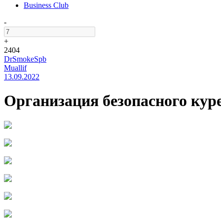
Business Club
-
+
2404
DrSmokeSpb
Muallif
13.09.2022
Организация безопасного куре