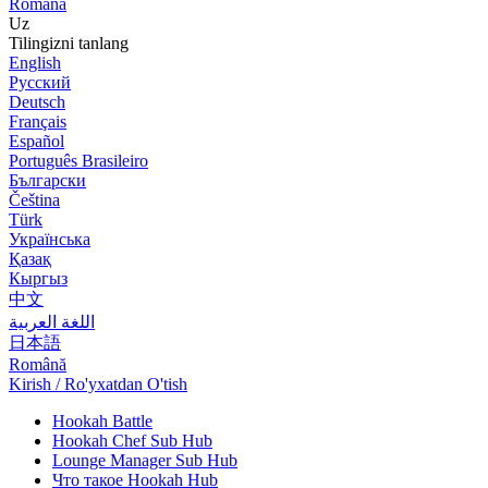
Română
Uz
Tilingizni tanlang
English
Русский
Deutsch
Français
Español
Português Brasileiro
Български
Čeština
Türk
Українська
Қазақ
Кыргыз
中文
اللغة العربية
日本語
Română
Kirish / Ro'yxatdan O'tish
Hookah Battle
Hookah Chef Sub Hub
Lounge Manager Sub Hub
Что такое Hookah Hub