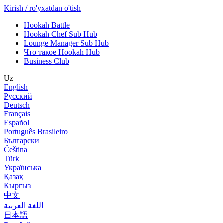
Kirish / ro'yxatdan o'tish
Hookah Battle
Hookah Chef Sub Hub
Lounge Manager Sub Hub
Что такое Hookah Hub
Business Club
Uz
English
Русский
Deutsch
Français
Español
Português Brasileiro
Български
Čeština
Türk
Українська
Қазақ
Кыргыз
中文
اللغة العربية
日本語