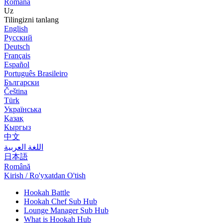
Română
Uz
Tilingizni tanlang
English
Русский
Deutsch
Français
Español
Português Brasileiro
Български
Čeština
Türk
Українська
Қазақ
Кыргыз
中文
اللغة العربية
日本語
Română
Kirish / Ro'yxatdan O'tish
Hookah Battle
Hookah Chef Sub Hub
Lounge Manager Sub Hub
What is Hookah Hub