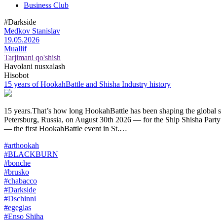
Business Club
#Darkside
Medkov Stanislav
19.05.2026
Muallif
Tarjimani qo'shish
Havolani nusxalash
Hisobot
15 years of HookahBattle and Shisha Industry history
15 years.That’s how long HookahBattle has been shaping the global shi
Petersburg, Russia, on August 30th 2026 — for the Ship Shisha Party
— the first HookahBattle event in St.…
#arthookah
#BLACKBURN
#bonche
#brusko
#chabacco
#Darkside
#Dschinni
#egeglas
#Enso Shiha