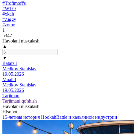
#Trofimoff's
#WTO
#xkah
#Ziggy
#zomo
1
5347
Havolani nusxalash
▲
▼
Batafsil
Medkov Stanislav
19.05.2026
Muallif
Medkov Stanislav
19.05.2026
Tarjimon
Tarjimani qo'shish
Havolani nusxalash
Hisobot
15-летняя история HookahBattle и кальянной индустрии