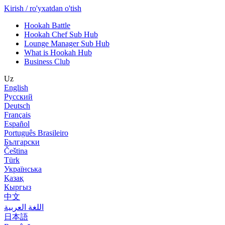
Kirish / ro'yxatdan o'tish
Hookah Battle
Hookah Chef Sub Hub
Lounge Manager Sub Hub
What is Hookah Hub
Business Club
Uz
English
Русский
Deutsch
Français
Español
Português Brasileiro
Български
Čeština
Türk
Українська
Қазақ
Кыргыз
中文
اللغة العربية
日本語