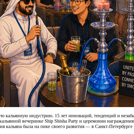
ую кальянную индустрию. 15 лет инноваций, тенденций и незаб
 кальянной вечеринке Ship Shisha Party и церемонии награждени
ия кальяна была на пике своего развития — в Санкт-Петербурге