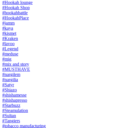
#Hookah lounge
#Hookah Shop
#hookahbattle
#HookahPlace
#jamm
#kaya
#kismet
#Kraken
#lavoo
#Legend
#meduse
#mig
#mix and story
#MUSTHAVE
#nargilem
#nargilia
#Satyr
#Shiazo
#shishamesse
#shishapresso
#Starbuzz
#Steamulation
#Sultan
#Tangiers
#tobacco manufacturing