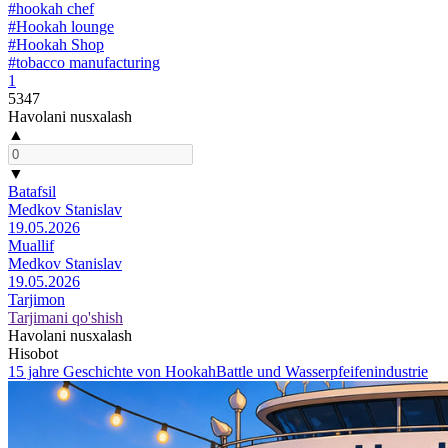
#hookah chef
#Hookah lounge
#Hookah Shop
#tobacco manufacturing
1
5347
Havolani nusxalash
▲
▼
Batafsil
Medkov Stanislav
19.05.2026
Muallif
Medkov Stanislav
19.05.2026
Tarjimon
Tarjimani qo'shish
Havolani nusxalash
Hisobot
15 jahre Geschichte von HookahBattle und Wasserpfeifenindustrie