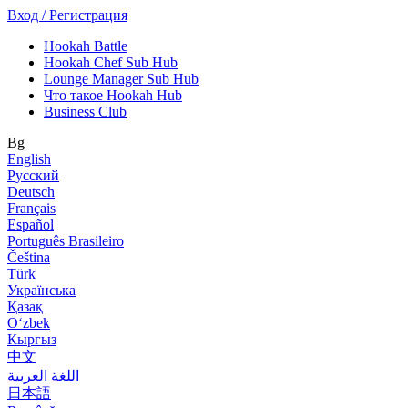
Вход / Регистрация
Hookah Battle
Hookah Chef Sub Hub
Lounge Manager Sub Hub
Что такое Hookah Hub
Business Club
Bg
English
Русский
Deutsch
Français
Español
Português Brasileiro
Čeština
Türk
Українська
Қазақ
Оʻzbek
Кыргыз
中文
اللغة العربية
日本語