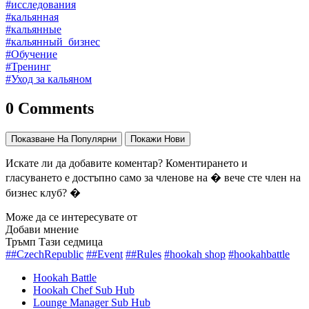
#исследования
#кальянная
#кальянные
#кальянный_бизнес
#Обучение
#Тренинг
#Уход за кальяном
0 Comments
Показване На Популярни
Покажи Нови
Искате ли да добавите коментар? Коментирането и
гласуването е достъпно само за членове на � вече сте член на
бизнес клуб? �
Може да се интересувате от
Добави мнение
Тръмп Тази седмица
##CzechRepublic
##Event
##Rules
#hookah shop
#hookahbattle
Hookah Battle
Hookah Chef Sub Hub
Lounge Manager Sub Hub