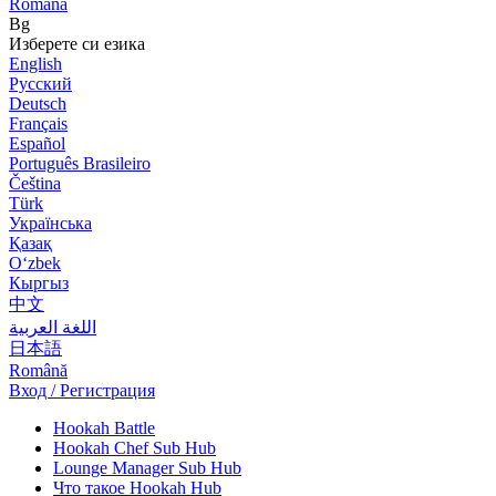
Română
Bg
Изберете си езика
English
Русский
Deutsch
Français
Español
Português Brasileiro
Čeština
Türk
Українська
Қазақ
Оʻzbek
Кыргыз
中文
اللغة العربية
日本語
Română
Вход / Регистрация
Hookah Battle
Hookah Chef Sub Hub
Lounge Manager Sub Hub
Что такое Hookah Hub