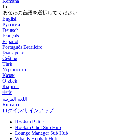
Română
Jp
あなたの言語を選択してください
English
Русский
Deutsch
Français
Español
Português Brasileiro
Български
Čeština
Türk
Українська
Қазақ
Оʻzbek
Кыргыз
中文
اللغة العربية
Română
ログイン/サインアップ
Hookah Battle
Hookah Chef Sub Hub
Lounge Manager Sub Hub
What is Hookah Hub