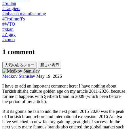
#Sultan
#Tangiers
#tobacco manufacturing
#Trofimoff's
#WTO
#xkah
#Ziggy
#zomo
1 comment
人気のあるショー
新しい表示
Medkov Stanislav
May 19, 2026
I have to add an important comment here: I have nothing about
Turkish shisha culture golden age on my article 2011-2026, because
for me it happens with Şerbetli brand in 2009 (which been before
the period of my article).
But its gonna be fair to add the next point: 2015-2020 was the peak
of Turkish brand reborn and international expension: 2016 Adalya
have switched to new factory gaining great global success. In the
next years many famous brands also entered the global market such