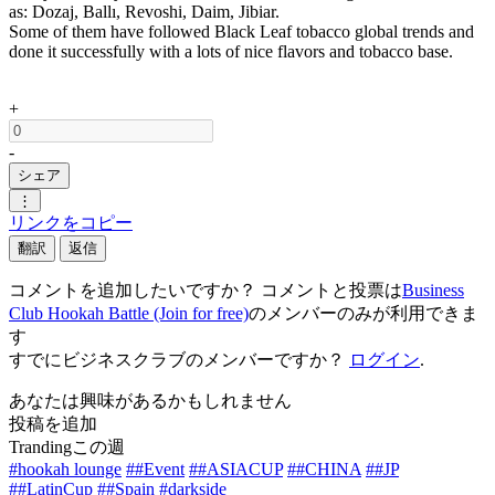
as: Dozaj, Ballı, Revoshi, Daim, Jibiar.
Some of them have followed Black Leaf tobacco global trends and
done it successfully with a lots of nice flavors and tobacco base.
+
-
シェア
⋮
リンクをコピー
翻訳
返信
コメントを追加したいですか？ コメントと投票は
Business
Club Hookah Battle (Join for free)
のメンバーのみが利用できま
す
すでにビジネスクラブのメンバーですか？
ログイン
.
あなたは興味があるかもしれません
投稿を追加
Trandingこの週
#hookah lounge
##Event
##ASIACUP
##CHINA
##JP
##LatinCup
##Spain
#darkside