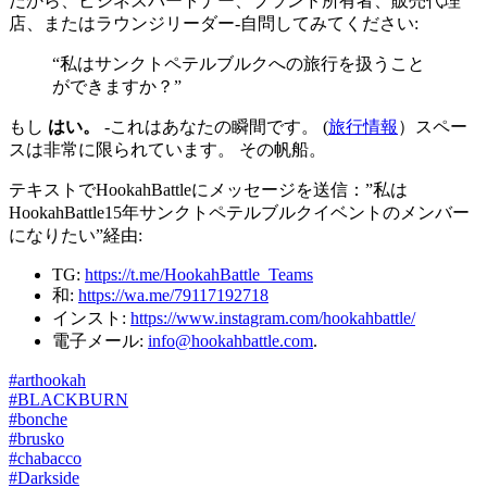
だから、ビジネスパートナー、ブランド所有者、販売代理
店、またはラウンジリーダー-自問してみてください:
“私はサンクトペテルブルクへの旅行を扱うこと
ができますか？”
もし
はい。
-これはあなたの瞬間です。 (
旅行情報
）スペー
スは非常に限られています。 その帆船。
テキストでHookahBattleにメッセージを送信：”私は
HookahBattle15年サンクトペテルブルクイベントのメンバー
になりたい”経由:
TG:
https://t.me/HookahBattle_Teams
和:
https://wa.me/79117192718
インスト:
https://www.instagram.com/hookahbattle/
電子メール:
info@hookahbattle.com
.
#arthookah
#BLACKBURN
#bonche
#brusko
#chabacco
#Darkside