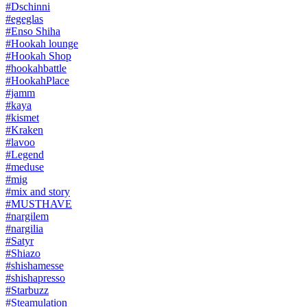
#Dschinni
#egeglas
#Enso Shiha
#Hookah lounge
#Hookah Shop
#hookahbattle
#HookahPlace
#jamm
#kaya
#kismet
#Kraken
#lavoo
#Legend
#meduse
#mig
#mix and story
#MUSTHAVE
#nargilem
#nargilia
#Satyr
#Shiazo
#shishamesse
#shishapresso
#Starbuzz
#Steamulation