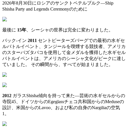
2026年8月30日にロシアのサンクトペテルブルク—Ship
Shisha Party and Legends Ceremonyのために
最後に
15年
、シーシャの世界は完全に変わりました。
バック-イン
2011
セントピーターズバーグでの最初の水ギセ
ルバトルイベント、タンジールを喫煙する競技者、アメリカ
のスターバズタバコを使用して金メダルを獲得した水ギセル
バトルイベントは、アメリカのシーシャ文化がピークに達し
ていました。 その瞬間から、すべてが始まりました。
2012
ガラスShisha傾向を持って来た—芸術の水ギセルからの
寺院45、ドイツからのEgeglassチェコ共和国からのMeduseの
設計、米国からのLavoo、および私の自身のNargiliaの空気
1。