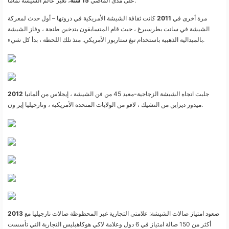
، تغير عالم الشيشة تماما.
على مدى الماضي
15 سنة
مرة أخرى في
2011
كانت ثقافة الشيشة الأمريكية في ذروتها – أول حدث لمعركة
الشيشة في سانت بطرسبرغ ، حيث قام المتسابقون بتدخين طنجة ، وفاز الشيشة
بالميدالية الذهبية باستخدام تبغ ستاربوز الأمريكي. منذ تلك اللحظة ، بدأ كل شيء.
جلبت اتجاه الشيشة الزجاجية-معبد 45 من فن الشيشة ، إيجلاس من ألمانيا
2012
ميدوز ديزاين من التشيك ، لافو من الولايات المتحدة الأمريكية ، ونارجيليا إير ون.
صعود امتياز صالات الشيشة: علامتي التجارية غير المحظوظة صالات نارجيليا مع
2013
أكثر من 150 صالة امتياز في 6 دول وعلامة لاكي هوكاهبليس التجارية التي تأسست