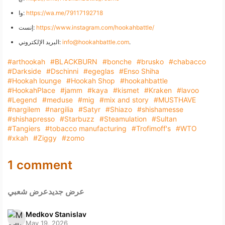
https://wa.me/79117192718
وا:
https://www.instagram.com/hookahbattle/
إنست:
.
info@hookahbattle.com
البريد الإلكتروني:
#arthookah
#BLACKBURN
#bonche
#brusko
#chabacco
#Darkside
#Dschinni
#egeglas
#Enso Shiha
#Hookah lounge
#Hookah Shop
#hookahbattle
#HookahPlace
#jamm
#kaya
#kismet
#Kraken
#lavoo
#Legend
#meduse
#mig
#mix and story
#MUSTHAVE
#nargilem
#nargilia
#Satyr
#Shiazo
#shishamesse
#shishapresso
#Starbuzz
#Steamulation
#Sultan
#Tangiers
#tobacco manufacturing
#Trofimoff's
#WTO
#xkah
#Ziggy
#zomo
1 comment
عرض جديد
عرض شعبي
Medkov Stanislav
May 19, 2026