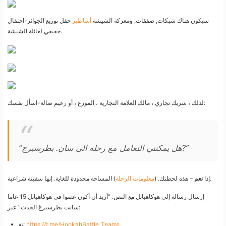
سيكون هناك شبكات, صفقات, ومعركة الشيشة
أساطير
حفل توزيع الجوائز-احتفال
حقيقي لعائلة الشيشة.
لذلك ، شريك تجاري ، مالك العلامة التجارية ، الموزع ، أو زعيم صالة-اسأل نفسك:
“هل يمكنني التعامل مع رحلة الى سان. بطرسبرج?”
) المساحة محدودة للغاية. إنها سفينة شراعية.
إذا
نعم
– هذه لحظتك. (
معلومات الرحلة
إرسال رسالة إلى هوكاهباتل مع النص: “أريد أن أكون عضوا في هوكاهباتل 15 عاما
سانت بطرسبرغ الحدث” عبر:
https://t.me/HookahBattle_Teams
تغ: