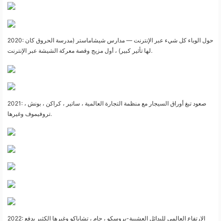
2020: حول الوباء كل شيء عبر الإنترنت — مدارس شيشاماستر (مدرسة الحروق كان
لها تأثير كبير) ، أول مزيج وقصة معركة الشيشة عبر الإنترنت.
2021: صعود تبغ أوراق السيجار مع منظمة التجارة العالمية ، ساتير ، كراكن ، بونش ،
تروفيموف وغيرها.
2022: الارتفاع العالمي للبدائل العشبية-بروسكو ، جام ، تشاباكو وغيرها الكثير يدفع