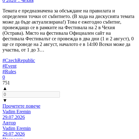
0 2026". Чехия
Темата е предназначена за обсъждане на правилата и
определени точки от събитието. (В хода на дискусията темата
може да бъде актуализирана!) Това е ежегодно събитие,
провеждащо се в рамките на Фестивала на 2 в Чехия
(Острава). Място на фестивала Официален сайт на
фестивала Фестивалът се провежда в два дни (1 и 2 август), 0
ще се проведе на 2 август, началото е в 14:00 Всеки може да
участва, от 1 до 3…
#CzechRepublic
#Event
#Rules
0
751
▲
▼
Прочетете повече
Vadim Eremin
29.07.2026
Автор
Vadim Eremin
29.07.2026