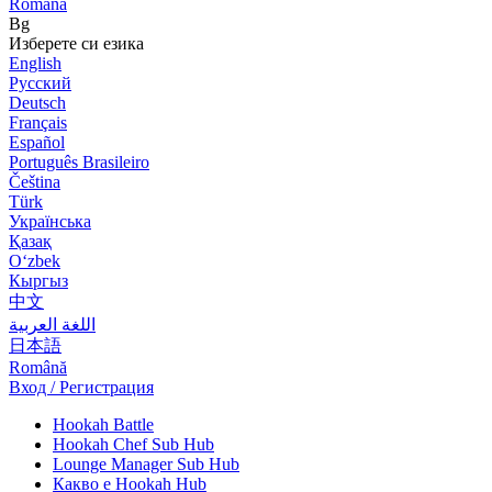
Română
Bg
Изберете си езика
English
Русский
Deutsch
Français
Español
Português Brasileiro
Čeština
Türk
Українська
Қазақ
Оʻzbek
Кыргыз
中文
اللغة العربية
日本語
Română
Вход / Регистрация
Hookah Battle
Hookah Chef Sub Hub
Lounge Manager Sub Hub
Какво е Hookah Hub