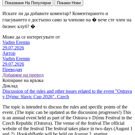
Показване На Популярни
Покажи Нови
Искате ли да добавите коментар? Коментирането и
гласуването е достъпно само за членове на � вече сте член на
бизнес клуб? �
Може да се интересувате от
Vadim Eremin
29.07.2026
Автор
Vadim Eremin
29.07.2026
Преводач
Добавяне на превод
Копиране на връзка
Доклад
Discussion of the rules and other issues related to the event "Ostrava
v Dýmu: Slavic Cup 2026". Czech
The topic is intended to discuss the rules and specific points of the
event. (The topic can be updated as the discussion progresses!) This
is an annual event held as part of the Ostrava v Dýmu Festival in the
Czech Republic (Ostrava). The venue of the festival The official
website of the festival The festival takes place in two days (August 1
and 2), HookahBattle will be held on August 2, starting…