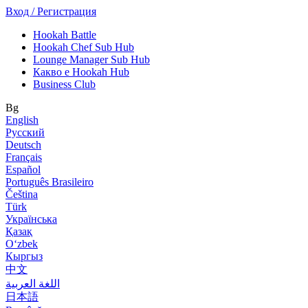
Вход / Регистрация
Hookah Battle
Hookah Chef Sub Hub
Lounge Manager Sub Hub
Какво е Hookah Hub
Business Club
Bg
English
Русский
Deutsch
Français
Español
Português Brasileiro
Čeština
Türk
Українська
Қазақ
Оʻzbek
Кыргыз
中文
اللغة العربية
日本語