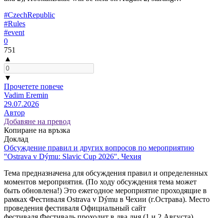
#CzechRepublic
#Rules
#event
0
751
▲
▼
Прочетете повече
Vadim Eremin
29.07.2026
Автор
Добавяне на превод
Копиране на връзка
Доклад
Обсуждение правил и других вопросов по мероприятию
"Ostrava v Dýmu: Slavic Cup 2026". Чехия
Тема предназначена для обсуждения правил и определенных
моментов мероприятия. (По ходу обсуждения тема может
быть обновлена!) Это ежегодное мероприятие проходящие в
рамках Фестиваля Ostrava v Dýmu в Чехии (г.Острава). Место
проведения фестиваля Официальный сайт
фестиваля Фестиваль проходит в два дня (1 и 2 Августа),