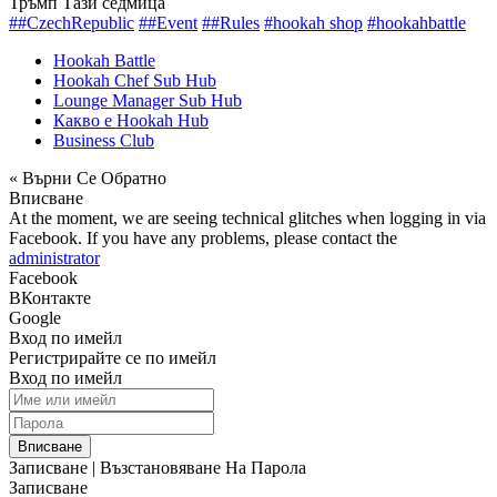
Тръмп Тази седмица
##CzechRepublic
##Event
##Rules
#hookah shop
#hookahbattle
Hookah Battle
Hookah Chef Sub Hub
Lounge Manager Sub Hub
Какво е Hookah Hub
Business Club
« Върни Се Обратно
Вписване
At the moment, we are seeing technical glitches when logging in via
Facebook. If you have any problems, please contact the
administrator
Facebook
ВКонтакте
Google
Вход по имейл
Регистрирайте се по имейл
Вход по имейл
Вписване
Записване
|
Възстановяване На Парола
Записване