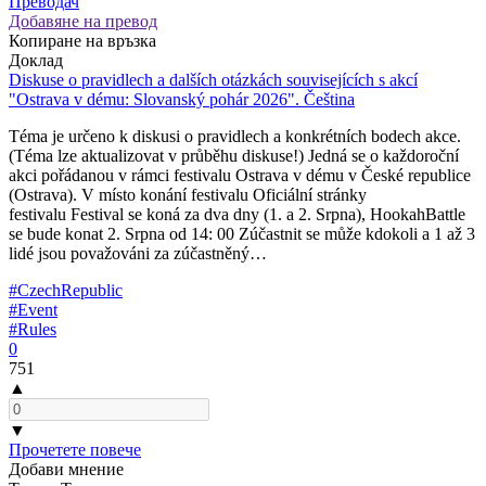
Преводач
Добавяне на превод
Копиране на връзка
Доклад
Diskuse o pravidlech a dalších otázkách souvisejících s akcí
"Ostrava v dému: Slovanský pohár 2026". Čeština
Téma je určeno k diskusi o pravidlech a konkrétních bodech akce.
(Téma lze aktualizovat v průběhu diskuse!) Jedná se o každoroční
akci pořádanou v rámci festivalu Ostrava v dému v České republice
(Ostrava). V místo konání festivalu Oficiální stránky
festivalu Festival se koná za dva dny (1. a 2. Srpna), HookahBattle
se bude konat 2. Srpna od 14: 00 Zúčastnit se může kdokoli a 1 až 3
lidé jsou považováni za zúčastněný…
#CzechRepublic
#Event
#Rules
0
751
▲
▼
Прочетете повече
Добави мнение