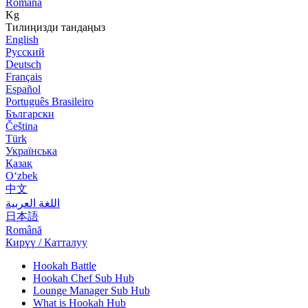
Română
Kg
Тилиңизди тандаңыз
English
Русский
Deutsch
Français
Español
Português Brasileiro
Български
Čeština
Türk
Українська
Қазақ
Оʻzbek
中文
اللغة العربية
日本語
Română
Кирүү / Катталуу
Hookah Battle
Hookah Chef Sub Hub
Lounge Manager Sub Hub
What is Hookah Hub