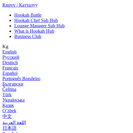
Кирүү / Катталуу
Hookah Battle
Hookah Chef Sub Hub
Lounge Manager Sub Hub
What is Hookah Hub
Business Club
Kg
English
Русский
Deutsch
Français
Español
Português Brasileiro
Български
Čeština
Türk
Українська
Қазақ
Оʻzbek
中文
اللغة العربية
日本語