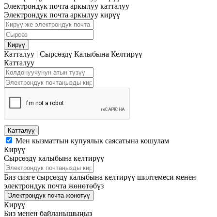
Электрондук почта аркылуу катталуу
Электрондук почта аркылуу кирүү
Кирүү
Катталуу
|
Сырсөздү Калыбына Келтирүү
Катталуу
Катталуу
Мен кызматтын купуялык саясатына кошулам
Кирүү
Сырсөздү калыбына келтирүү
Биз сизге сырсөздү калыбына келтирүү шилтемеси менен
электрондук почта жөнөтөбүз
Электрондук почта жөнөтүү
Кирүү
Биз менен байланышыңыз