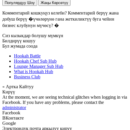
Популярдуу Шоу
Жаңы Көрсөтүү
Комментарий кошкуңуз келеби? Комментарий берүү жана
добуш берүү �үчөлөрүнө гана жеткиликтүү буга чейин
бизнес клубунун мүчөсү? �
Сиз кызыкдар болушу мүмкүн
Билдирүү кошуу
Бул жумада соода
Hookah Battle
Hookah Chef Sub Hub
Lounge Manager Sub Hub
What is Hookah Hub
Business Club
« Артка Кайтуу
Кирүү
At the moment, we are seeing technical glitches when logging in via
Facebook. If you have any problems, please contact the
administrator
Facebook
ВКонтакте
Google
Электрондук почта аркылуу кирүү