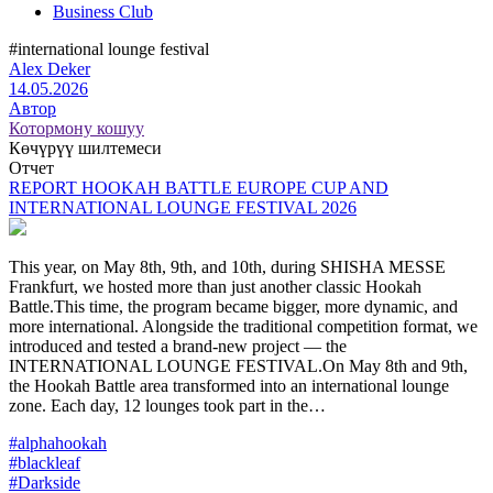
Business Club
#international lounge festival
Alex Deker
14.05.2026
Автор
Котормону кошуу
Көчүрүү шилтемеси
Отчет
REPORT HOOKAH BATTLE EUROPE CUP AND
INTERNATIONAL LOUNGE FESTIVAL 2026
This year, on May 8th, 9th, and 10th, during SHISHA MESSE
Frankfurt, we hosted more than just another classic Hookah
Battle.This time, the program became bigger, more dynamic, and
more international. Alongside the traditional competition format, we
introduced and tested a brand-new project — the
INTERNATIONAL LOUNGE FESTIVAL.On May 8th and 9th,
the Hookah Battle area transformed into an international lounge
zone. Each day, 12 lounges took part in the…
#alphahookah
#blackleaf
#Darkside