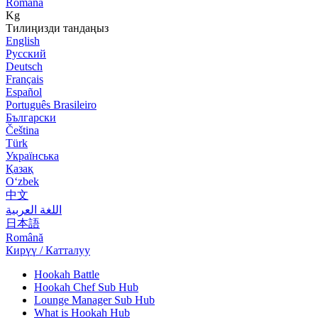
Română
Kg
Тилиңизди тандаңыз
English
Русский
Deutsch
Français
Español
Português Brasileiro
Български
Čeština
Türk
Українська
Қазақ
Оʻzbek
中文
اللغة العربية
日本語
Română
Кирүү / Катталуу
Hookah Battle
Hookah Chef Sub Hub
Lounge Manager Sub Hub
What is Hookah Hub