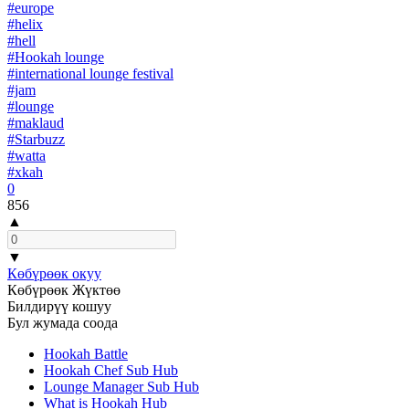
#europe
#helix
#hell
#Hookah lounge
#international lounge festival
#jam
#lounge
#maklaud
#Starbuzz
#watta
#xkah
0
856
▲
▼
Көбүрөөк окуу
Көбүрөөк Жүктөө
Билдирүү кошуу
Бул жумада соода
Hookah Battle
Hookah Chef Sub Hub
Lounge Manager Sub Hub
What is Hookah Hub