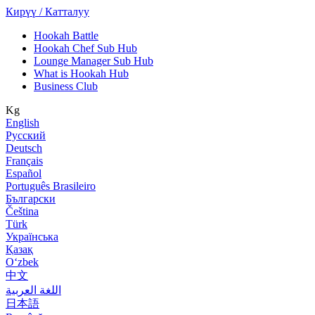
Кирүү / Катталуу
Hookah Battle
Hookah Chef Sub Hub
Lounge Manager Sub Hub
What is Hookah Hub
Business Club
Kg
English
Русский
Deutsch
Français
Español
Português Brasileiro
Български
Čeština
Türk
Українська
Қазақ
Оʻzbek
中文
اللغة العربية
日本語