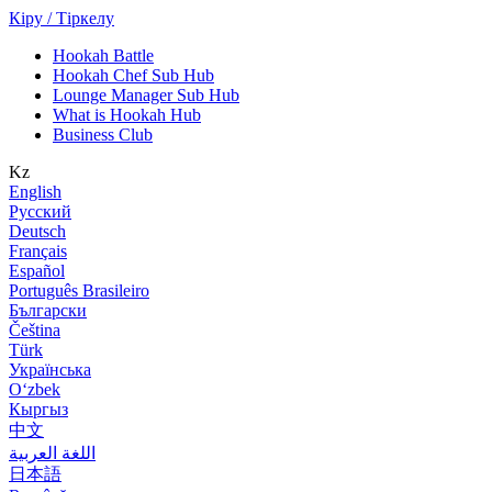
Кіру / Тіркелу
Hookah Battle
Hookah Chef Sub Hub
Lounge Manager Sub Hub
What is Hookah Hub
Business Club
Kz
English
Русский
Deutsch
Français
Español
Português Brasileiro
Български
Čeština
Türk
Українська
Оʻzbek
Кыргыз
中文
اللغة العربية
日本語