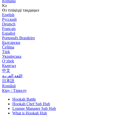
Română
Kz
Өз тіліңізді таңдаңыз
English
Русский
Deutsch
Français
Español
Português Brasileiro
Български
Čeština
Türk
Українська
Оʻzbek
Кыргыз
中文
اللغة العربية
日本語
Română
Кіру / Тіркелу
Hookah Battle
Hookah Chef Sub Hub
Lounge Manager Sub Hub
What is Hookah Hub