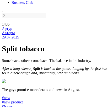
Business Club
-
+
1435
Артур
Авторы
29.07.2025
Split tobacco
Some leave, others come back. The balance in the industry.
After a long silence,
Split
is back in the game. Judging by the first te
6/10
, a new design and, apparently, new ambitions.
The guys promise more details and news in August.
#new
#new product
#News