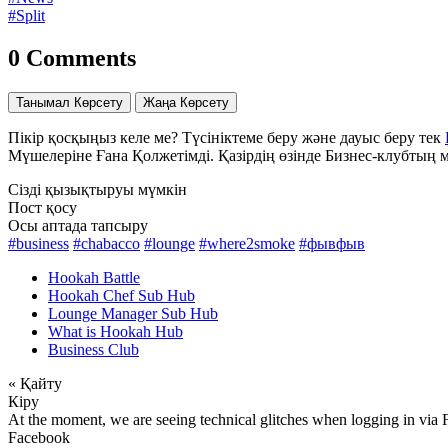
#Split
0 Comments
Танымал Көрсету
Жаңа Көрсету
Пікір қосқыңыз келе ме? Түсініктеме беру және дауыс беру тек
Мүшелеріне Ғана Қолжетімді. Қазірдің өзінде Бизнес-клубтың
Сізді қызықтыруы мүмкін
Пост қосу
Осы аптада тапсыру
#business
#chabacco
#lounge
#where2smoke
#фывфыв
Hookah Battle
Hookah Chef Sub Hub
Lounge Manager Sub Hub
What is Hookah Hub
Business Club
« Қайту
Кіру
At the moment, we are seeing technical glitches when logging in via 
Facebook