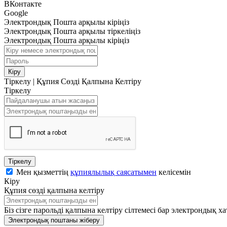
ВКонтакте
Google
Электрондық Пошта арқылы кіріңіз
Электрондық Пошта арқылы тіркеліңіз
Электрондық Пошта арқылы кіріңіз
Кіру
Тіркелу
|
Құпия Сөзді Қалпына Келтіру
Тіркелу
Тіркелу
Мен қызметтің
құпиялылық саясатымен
келісемін
Кіру
Құпия сөзді қалпына келтіру
Біз сізге парольді қалпына келтіру сілтемесі бар электрондық ха
Электрондық поштаны жіберу